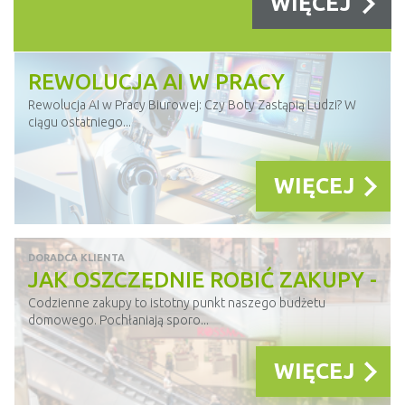
WIĘCEJ
WIĘCEJ
REWOLUCJA AI W PRACY
BIUROWEJ. CZY BOTY ZASTĄPIĄ
Rewolucja AI w Pracy Biurowej: Czy Boty Zastąpią Ludzi? W
ciągu ostatniego...
LUDZI?
WIĘCEJ
DORADCA KLIENTA
JAK OSZCZĘDNIE ROBIĆ ZAKUPY -
LISTA WSKAZÓWEK
Codzienne zakupy to istotny punkt naszego budżetu
domowego. Pochłaniają sporo...
WIĘCEJ