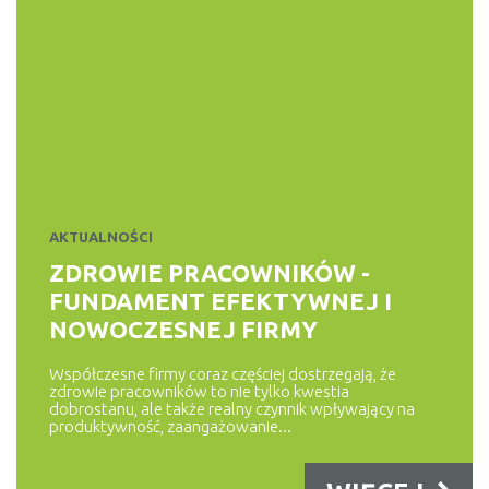
WIĘCEJ
DORADCA KLIENTA
5 SPOSOBÓW NA SPŁATĘ
DŁUGÓW
Dane Biura Informacji Kredytowej (BIK) pokazują, że suma
zadłużeń Polaków wynosi...
AKTUALNOŚCI
WIĘCEJ
ZDROWIE PRACOWNIKÓW -
FUNDAMENT EFEKTYWNEJ I
NOWOCZESNEJ FIRMY
KONTA, LOKATY
RANKING KONT OSOBISTYCH
Współczesne firmy coraz częściej dostrzegają, że
zdrowie pracowników to nie tylko kwestia
Ranking kont osobistych na maj 2025 – najlepsze darmowe
dobrostanu, ale także realny czynnik wpływający na
produktywność, zaangażowanie...
konta w Polsce Poniżej...