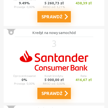
9.49%
5 260,73 zł
438,39 zł
Prowizja: 0,00%
RRSO od: 5,21%
SPRAWDŹ
Kredyt na nowy samochód
3
Oprocentowanie
Koszt kredytu
Rata
0%
5 000,00 zł
416,67 zł
Prowizja: 0,00%
RRSO od: 0,00%
SPRAWDŹ