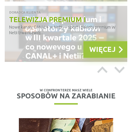
DORADCA KLIENTA
TELEWIZJA PREMIUM I
OPERATORZY KABLOWI W III
Nowe kanały CANAL+ w Netii — sport i pakiety premium W
Netii trwa rozwój...
KWARTALE 2025 — CO NOWEGO
U CANAL+ I NETII?
WIĘCEJ
DORADCA KLIENTA
STREAMING I TELEWIZJA W III
KWARTALE 2025 — JAK ZMIENIA
Wzrost oglądalności: Netflix napędza segment streamingowy
W CONFRONTERZE MASZ WIELE
Dane z raportu...
SPOSOBÓW NA ZARABIANIE
SIĘ RYNEK VOD?
WIĘCEJ