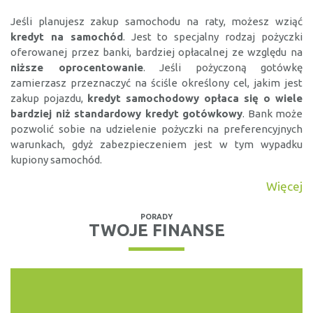
Jeśli planujesz zakup samochodu na raty, możesz wziąć
kredyt na samochód
. Jest to specjalny rodzaj pożyczki
oferowanej przez banki, bardziej opłacalnej ze względu na
niższe oprocentowanie
. Jeśli pożyczoną gotówkę
zamierzasz przeznaczyć na ściśle określony cel, jakim jest
zakup pojazdu,
kredyt samochodowy opłaca się o wiele
bardziej niż standardowy kredyt gotówkowy
. Bank może
pozwolić sobie na udzielenie pożyczki na preferencyjnych
warunkach, gdyż zabezpieczeniem jest w tym wypadku
kupiony samochód.
Więcej
PORADY
TWOJE FINANSE
KREDYTY, POŻYCZKI
RANKING DARMOWYCH
POŻYCZEK
Wiele firm pożyczkowych oferuję możliwość uzyskania
pierwszej pożyczki bez...