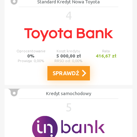
Standard Kredyt Nowa Toyota
4
Oprocentowanie
Koszt kredytu
Rata
0%
5 000,00 zł
416,67 zł
Prowizja: 0,00%
RRSO od: 0,00%
SPRAWDŹ
Kredyt samochodowy
5