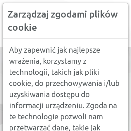
Zarządzaj zgodami plików
PORÓWNYWARKA FINANSOWA
cookie
Toggle
navigation
Aby zapewnić jak najlepsze
wrażenia, korzystamy z
technologii, takich jak pliki
PORÓWNAJ:
cookie, do przechowywania i/lub
16
KREDYT GOTÓWKOWY
uzyskiwania dostępu do
21
KREDYT HIPOTECZNY
informacji urządzeniu. Zgoda na
9
KREDYT FIRMOWY
te technologie pozwoli nam
7
KREDYT SAMOCHODOWY
przetwarzać dane, takie jak