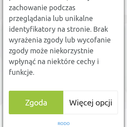
25
SZYBKA POŻYCZKA
zachowanie podczas
przeglądania lub unikalne
9
KREDYT KONSOLIDACYJNY
identyfikatory na stronie. Brak
PORÓWNAJ
KREDYT SAMOCHODOWY
wyrażenia zgody lub wycofanie
zgody może niekorzystnie
KWOTA
KREDYTU:
[ZŁ]
wpłynąć na niektóre cechy i
funkcje.
OKRES
SPŁATY:
[MIES.]
Zgoda
Więcej opcji
RODO
WYŚLIJ ZESTAWIENIE NA MAILA