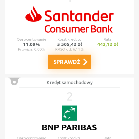
Oprocentowanie
Koszt kredytu
Rata
11.09%
5 305,42 zł
442,12 zł
Prowizja: 0,00%
RRSO od: 6,11%
SPRAWDŹ
Kredyt samochodowy
2
Oprocentowanie
Koszt kredytu
Rata