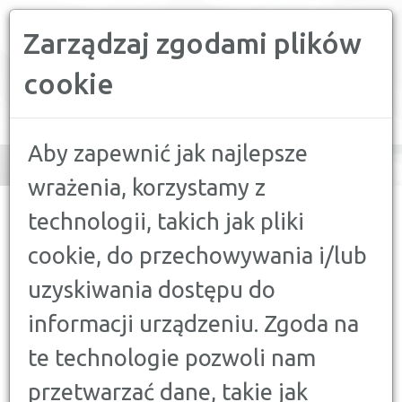
Zarządzaj zgodami plików
PORÓWNYWARKA FINANSOWA
cookie
Toggle
navigation
Aby zapewnić jak najlepsze
wrażenia, korzystamy z
CONFRONTER
>
PORADY
>
FINANSE A MOTORYZACJA
>
technologii, takich jak pliki
DOPŁATY DO SAMOCHODÓW ELEKTRYCZNYCH - JAK
SKORZYSTAĆ Z PROGRAMU NASZEAUTO?
cookie, do przechowywania i/lub
uzyskiwania dostępu do
FINANSE A MOTORYZACJA
DOPŁATY DO SAMOCHODÓW
informacji urządzeniu. Zgoda na
ELEKTRYCZNYCH - JAK
te technologie pozwoli nam
SKORZYSTAĆ Z PROGRAMU
NASZEAUTO?
przetwarzać dane, takie jak