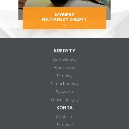
WYBIERZ
NAJTAŃSZY KREDYT
KREDYTY
Gotówkowy
Hipoteczny
Firmowy
Samochodowy
Pożyczka
Konsolidacyjny
KONTA
Osobiste
Firmowe