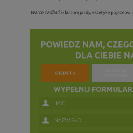
Warto zadbać:
o kulturę jazdy, estetykę pojazdów 
POWIEDZ NAM, CZEG
DLA CIEBIE 
SZYBKIEJ
KREDYTU
POŻYCZKI
WYPEŁNIJ FORMULARZ