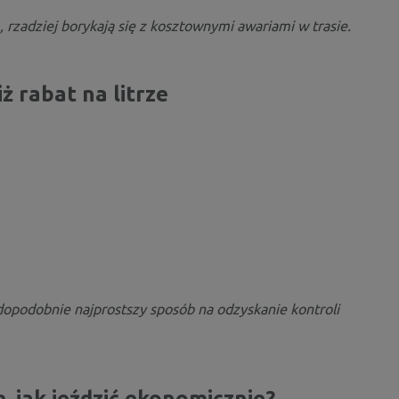
 rzadziej borykają się z kosztownymi awariami w trasie.
ej niż rabat na litrze
wdopodobnie najprostszy sposób na odzyskanie kontroli
, jak jeździć ekonomicznie?