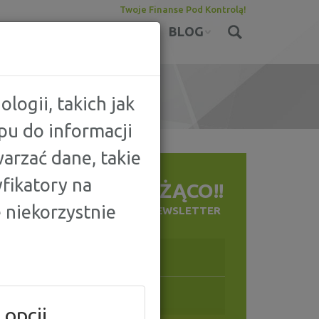
Twoje Finanse Pod Kontrolą!
KONTA
UBEZPIECZENIA
BLOG
logii, takich jak
pu do informacji
MĄDRZEJ I TANIEJ
arzać dane, takie
fikatory na
BĄDŹ NA BIEŻĄCO!!
 niekorzystnie
ZAPISZ SIĘ NA NASZ NEWSLETTER
 opcji