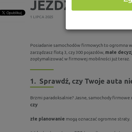
JEŹDZIĆ MĄDRZ
1 LIPCA 2025
Posiadanie samochodów firmowych to ogromna wygo
małe decyzj
zarządzasz flotą 3, czy 300 pojazdów,
zoptymalizować w firmowej mobilności już teraz.
1.
Sprawdź, czy Twoje auta nie
Brzmi paradoksalnie? Jasne, samochody firmowe m
czy
złe planowanie
mogą oznaczać ogromne straty.