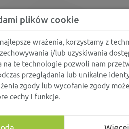
KREDYTY
dami plików cookie
najlepsze wrażenia, korzystamy z techno
przechowywania i/lub uzyskiwania dostę
OWA POD KONTROLĄ: 5 RZECZY, KTÓRE POMOGĄ TWOJEJ FIRMIE JEŹDZIĆ 
 na te technologie pozwoli nam przetw
dczas przeglądania lub unikalne identy
WA POD
ażenia zgody lub wycofanie zgody może
re cechy i funkcje.
ZECZY, KTÓRE
J FIRMIE
goda
Więcej