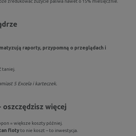
że zredukować zużycie paliwa nawet o 15% miesięcznie.
ądrze
matyzują raporty, przypomną o przeglądach i
 a
taniej.
ast 5 Excela i karteczek.
- oszczędzisz więcej
opon = większe koszty później.
tan floty
to nie koszt – to inwestycja.