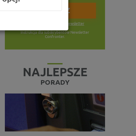
Wyrażam zgodę na
newsletter
Instrukcja dla subskrybentów Newsletter
Confronter.
NAJLEPSZE
PORADY