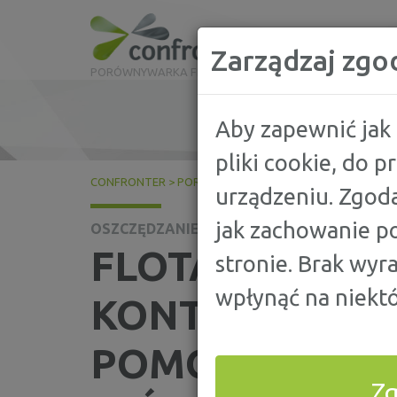
Zarządzaj zgo
PORÓWNYWARKA FINANSOWA
Aby zapewnić jak 
pliki cookie, do 
CONFRONTER
>
PORADY
>
OSZCZĘDZANIE
>
FLOTA FIRM
urządzeniu. Zgoda
jak zachowanie po
OSZCZĘDZANIE
FLOTA FIRMO
stronie. Brak wyr
wpłynąć na niektó
KONTROLĄ: 5 R
POMOGĄ TWOJE
Z