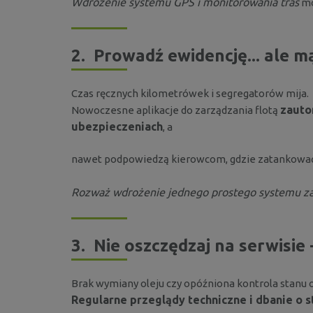
Wdrożenie systemu GPS i monitorowania tras
mo
2.
Prowadź ewidencję... ale m
Czas ręcznych kilometrówek i segregatorów mija.
zauto
Nowoczesne aplikacje do zarządzania flotą
ubezpieczeniach
,
nawet podpowiedzą kierowcom, gdzie zatankować 
Rozważ wdrożenie jednego prostego systemu zami
3.
Nie oszczędzaj na serwisie 
Brak wymiany oleju czy opóźniona kontrola stanu 
Regularne przeglądy techniczne i dbanie o s