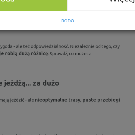
EJ I TANIEJ
RODO
da - ale też odpowiedzialność. Niezależnie od tego, czy
e robią dużą różnicę
. Sprawdź, co możesz
 jeżdżą... za dużo
nieoptymalne trasy, puste przebiegi
ają jeździć - ale