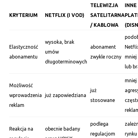
TELEWIZJA
INNE
KRYTERIUM
NETFLIX (I VOD)
SATELITARNA
PLA
/ KABLOWA
(DIS
podob
wysoka, brak
Elastyczność
abonament
Netfli
umów
abonamentu
zwykle roczny
mniej
długoterminowych
lub b
mniej
Możliwość
już
agres
wprowadzenia
już zapowiedziana
stosowane
częst
reklam
rekla
podlega
zależ
Reakcja na
obecnie badany
regulacjom
rynku