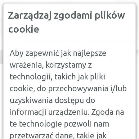
Zarządzaj zgodami plików
PORÓWNYWARKA FINANSOWA
cookie
Toggle
navigation
Aby zapewnić jak najlepsze
wrażenia, korzystamy z
CONFRONTER
>
PORADY
>
DORADCA KLIENTA
>
STREAMING I
technologii, takich jak pliki
TELEWIZJA W III KWARTALE 2025 — JAK ZMIENIA SIĘ RYNEK
VOD?
cookie, do przechowywania i/lub
uzyskiwania dostępu do
DORADCA KLIENTA
STREAMING I TELEWIZJA W III
informacji urządzeniu. Zgoda na
KWARTALE 2025 — JAK ZMIENIA
te technologie pozwoli nam
SIĘ RYNEK VOD?
przetwarzać dane, takie jak
14 WRZEŚNIA 2025