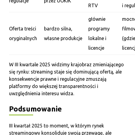
regulacje
przez UOKiK
RTV
i regu
głównie
mocne
Oferta treści
bardzo silna,
programy
filmo
oryginalnych
własne produkcje
lokalne i
(gdzi
licencje
licen
W III kwartale 2025 widzimy krajobraz zmieniającego
się rynku: streaming staje się dominującą ofertą, ale
konsekwencje prawne i regulacyjne zmuszają
platformy do większej transparentności i
uwzględnienia interesu widza.
Podsumowanie
III kwartał 2025 to moment, w którym rynek
streamingowy konsoliduje swoją przewagę, ale