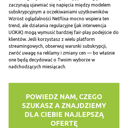
zaczynają ujawniać się napięcia między modelem
subskrypcyjnym a oczekiwaniami użytkowników.
Wzrost oglądalności Netflixa mocno wspiera ten
trend, ale działania regulacyjne (jak interwencja
UOKiK) mogą wymusić bardziej fair‑play podejście do
klientów. Jeśli korzystasz z wielu platform
streamingowych, obserwuj warunki subskrypcji,
zwróć uwagę na reklamy i zmiany cen — bo właśnie
one będą decydować o Twoim wyborze w
nadchodzących miesiącach.
POWIEDZ NAM, CZEGO
SZUKASZ
A ZNAJDZIEMY
DLA CIEBIE NAJLEPSZĄ
OFERTĘ