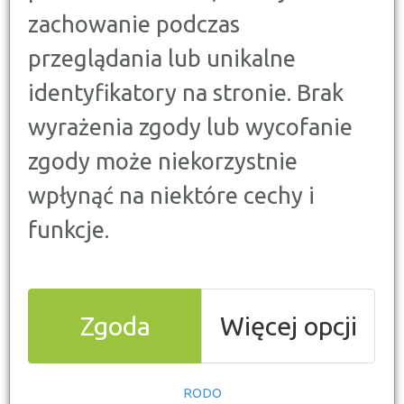
zachowanie podczas
przeglądania lub unikalne
identyfikatory na stronie. Brak
wyrażenia zgody lub wycofanie
zgody może niekorzystnie
wpłynąć na niektóre cechy i
funkcje.
Wzrost oglądalności:
Zgoda
Więcej opcji
Netflix napędza segment
streamingowy
RODO