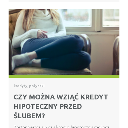
kredyty, pożyczki
CZY MOŻNA WZIĄĆ KREDYT
HIPOTECZNY PRZED
ŚLUBEM?
Zastanawiasz się czy kredyt hipoteczny możesz