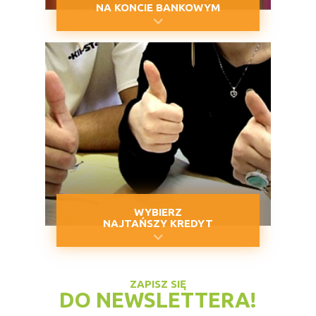
NA KONCIE BANKOWYM
WYBIERZ
NAJTAŃSZY KREDYT
ZAPISZ SIĘ
DO NEWSLETTERA!