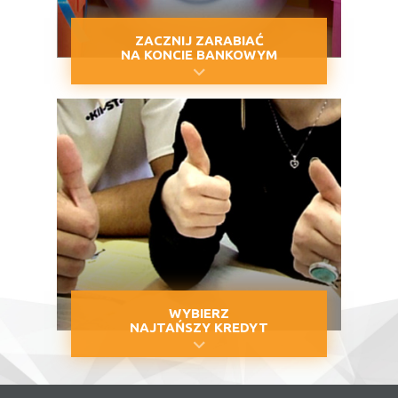
ZACZNIJ ZARABIAĆ
NA KONCIE BANKOWYM
WYBIERZ
NAJTAŃSZY KREDYT