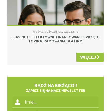
kredyty, pożyczki, oszczędzanie
LEASING IT – EFEKTYWNE FINANSOWANIE SPRZĘTU
I OPROGRAMOWANIA DLA FIRM
WIĘCEJ
BĄDŹ NA BIEŻĄCO!!
ZAPISZ SIĘ NA NASZ NEWSLETTER