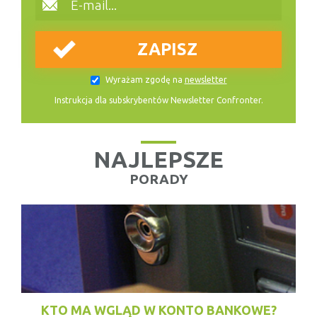
Wyrażam zgodę na
newsletter
Instrukcja dla subskrybentów Newsletter Confronter.
NAJLEPSZE
PORADY
KTO MA WGLĄD W KONTO BANKOWE?