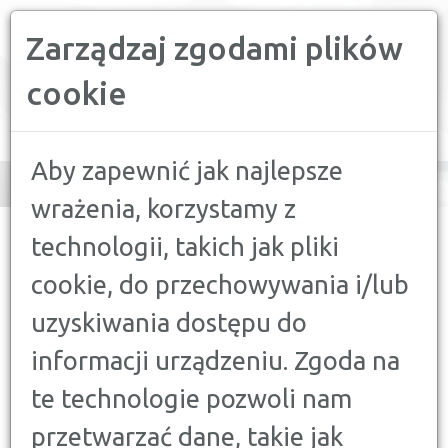
Zarządzaj zgodami plików
PORÓWNYWARKA FINANSOWA
cookie
Toggle
navigation
Aby zapewnić jak najlepsze
wrażenia, korzystamy z
CONFRONTER
>
PORADY
>
AKTUALNOŚCI
>
KORONAWIRUS A
technologii, takich jak pliki
SPŁATA KREDYTU - CO MOŻESZ ZROBIĆ?
cookie, do przechowywania i/lub
AKTUALNOŚCI
uzyskiwania dostępu do
KORONAWIRUS A SPŁATA
informacji urządzeniu. Zgoda na
KREDYTU - CO MOŻESZ ZROBIĆ?
18 MARCA 2020
te technologie pozwoli nam
przetwarzać dane, takie jak
Pandemia koronawirusa wpływa na sytuację