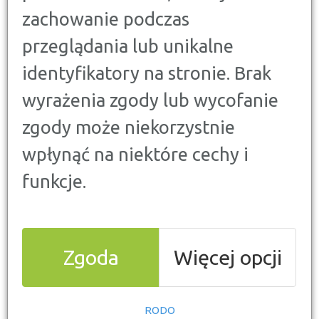
gospodarczą w Polsce i na świecie. Wiele osób
zachowanie podczas
odnotowuje straty w przychodach swoich
przeglądania lub unikalne
działalności gospodarczych, dużo osób nie może
wykonywać swojej pracy zarobkowej. Jak
identyfikatory na stronie. Brak
poradzić sobie w takiej sytuacji ze spłatą
kredytu? Zobacz, jakie decyzje zostały podjęte
wyrażenia zgody lub wycofanie
przez banki w Polsce.
zgody może niekorzystnie
wpłynąć na niektóre cechy i
funkcje.
Zgoda
Więcej opcji
Koronawirus a odroczenie
spłat kredytów
RODO