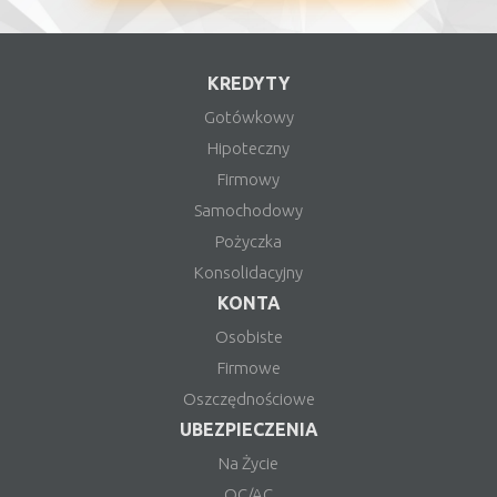
KREDYTY
Gotówkowy
Hipoteczny
Firmowy
Samochodowy
Pożyczka
Konsolidacyjny
KONTA
Osobiste
Firmowe
Oszczędnościowe
UBEZPIECZENIA
Na Życie
OC/AC