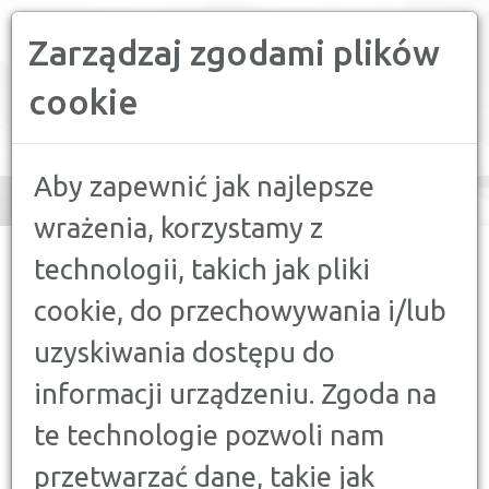
Zarządzaj zgodami plików
PORÓWNYWARKA FINANSOWA
cookie
Toggle
navigation
Aby zapewnić jak najlepsze
wrażenia, korzystamy z
CONFRONTER
>
PORADY
>
KREDYTY, POŻYCZKI
>
CZY KREDYTY W
technologii, takich jak pliki
2020 ROKU BĘDĄ DROŻSZE?
cookie, do przechowywania i/lub
KREDYTY, POŻYCZKI
uzyskiwania dostępu do
CZY KREDYTY W 2020 ROKU
informacji urządzeniu. Zgoda na
BĘDĄ DROŻSZE?
24 MARCA 2020
te technologie pozwoli nam
przetwarzać dane, takie jak
2019 był rekordowym rokiem pod względem