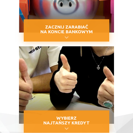
ZACZNIJ ZARABIAĆ
NA KONCIE BANKOWYM
WYBIERZ
NAJTAŃSZY KREDYT