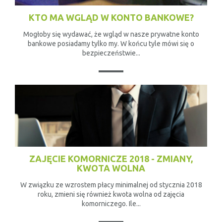
KTO MA WGLĄD W KONTO BANKOWE?
Mogłoby się wydawać, że wgląd w nasze prywatne konto
bankowe posiadamy tylko my. W końcu tyle mówi się o
bezpieczeństwie...
ZAJĘCIE KOMORNICZE 2018 - ZMIANY,
KWOTA WOLNA
W związku ze wzrostem płacy minimalnej od stycznia 2018
roku, zmieni się również kwota wolna od zajęcia
komorniczego. Ile...