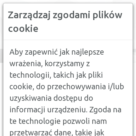
Zarządzaj zgodami plików
PORÓWNYWARKA FINANSOWA
cookie
Toggle
navigation
Aby zapewnić jak najlepsze
wrażenia, korzystamy z
CONFRONTER
>
PORADY
>
OSZCZĘDZANIE
>
INFLACJA – CO TO I
technologii, takich jak pliki
JAK SIĘ PRZED NIĄ BRONIĆ?
cookie, do przechowywania i/lub
OSZCZĘDZANIE
uzyskiwania dostępu do
INFLACJA – CO TO I JAK SIĘ
informacji urządzeniu. Zgoda na
PRZED NIĄ BRONIĆ?
12 WRZEŚNIA 2022
te technologie pozwoli nam
przetwarzać dane, takie jak
Inflacja w Polsce rośnie i przekracza kolejne granice. To