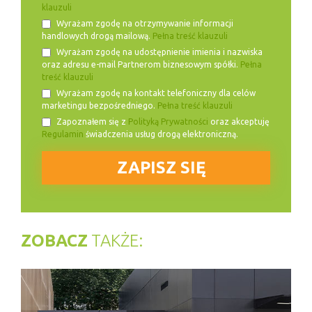
klauzuli
Wyrażam zgodę na otrzymywanie informacji
handlowych drogą mailową.
Pełna treść klauzuli
Wyrażam zgodę na udostępnienie imienia i nazwiska
oraz adresu e-mail Partnerom biznesowym spółki.
Pełna
treść klauzuli
Wyrażam zgodę na kontakt telefoniczny dla celów
marketingu bezpośredniego.
Pełna treść klauzuli
Zapoznałem się z
Polityką Prywatności
oraz akceptuję
Regulamin
świadczenia usług drogą elektroniczną.
ZOBACZ
TAKŻE: