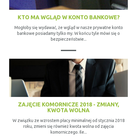
KTO MA WGLĄD W KONTO BANKOWE?
Mogłoby się wydawać, że wgląd w nasze prywatne konto
bankowe posiadamy tylko my. W końcu tyle mówi się o
bezpieczeństwie...
ZAJĘCIE KOMORNICZE 2018 - ZMIANY,
KWOTA WOLNA
W związku ze wzrostem płacy minimalnej od stycznia 2018
roku, zmieni się również kwota wolna od zajęcia
komorniczego. Ile...