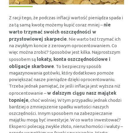
Z racji tego, że podczas inflacji wartość pieniądza spada i
nie
za tą samą kwotę możemy kupić coraz mniej –
warto trzymać swoich oszczędności w
przysłowiowej skarpecie
. Nie warto też trzymać ich
na zwykłym koncie z zerowym oprocentowaniem. Co
więc można zrobić? Sposobów jest kilka. Najprostszym
lokaty, konta oszczędnościowe i
sposobem są
obligacje skarbowe
. To bezpieczny sposób
magazynowania gotówki, który dodatkowo pomoże
powiększać nasze pieniądze dzięki oprocentowaniu.
Trzeba jednak pamiętać, że jeśli inflacja jest wyższa niż
w dalszym ciągu nasz majątek
oprocentowanie –
topnieje
, choć wolniej. W tym przypadku jednak chodzi
bardziej o zmniejszenie spadku wartości naszych
oszczędności. Innym sposobem na zabezpieczanie
majątku mogą być inwestycje. W co warto inwestować?
Eksperci polecają zwykle złoto, nieruchomości i waluty –
przede wszystkim we franki szwajcarskie. Warto