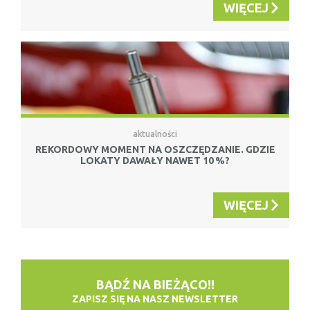
WIĘCEJ
aktualności
REKORDOWY MOMENT NA OSZCZĘDZANIE. GDZIE
LOKATY DAWAŁY NAWET 10 %?
WIĘCEJ
BĄDŹ NA BIEŻĄCO!!
ZAPISZ SIĘ NA NASZ NEWSLETTER