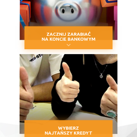
ZACZNIJ ZARABIAĆ
NA KONCIE BANKOWYM
WYBIERZ
NAJTAŃSZY KREDYT