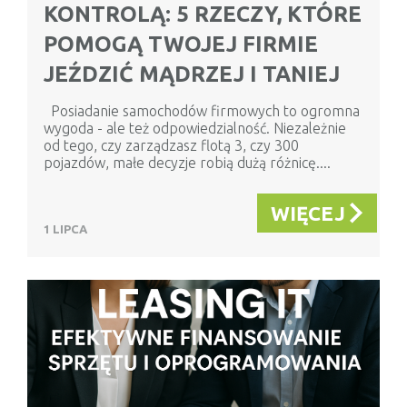
KONTROLĄ: 5 RZECZY, KTÓRE
POMOGĄ TWOJEJ FIRMIE
JEŹDZIĆ MĄDRZEJ I TANIEJ
Posiadanie samochodów firmowych to ogromna
wygoda - ale też odpowiedzialność. Niezależnie
od tego, czy zarządzasz flotą 3, czy 300
pojazdów, małe decyzje robią dużą różnicę....
WIĘCEJ
1 LIPCA