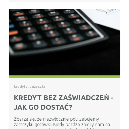
kredyty, pożyczki
KREDYT BEZ ZAŚWIADCZEŃ -
JAK GO DOSTAĆ?
Zdarza się, że niezwłocznie potrzebujemy
zastrzyku gotówki. Kiedy bardzo zależy nam na