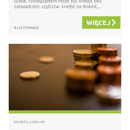
czasie, rozwiązaniem może być kredyt bez
zaświadczeń, czyli tzw. kredyt na dowód,...
WIĘCEJ
8 LISTOPADA
kredyty, pożyczki