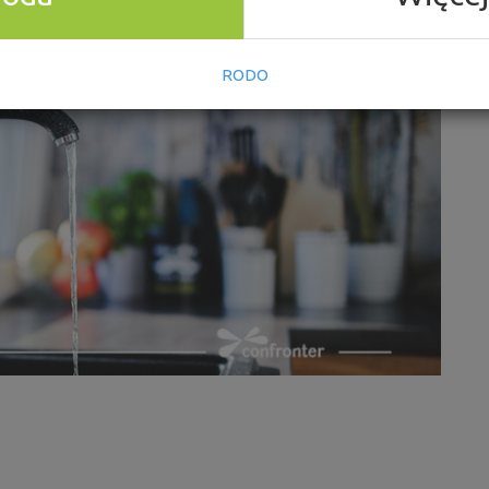
eś się z pokażną niedopłatą, wprowadź w swoje
 Ci oszczędzać wodę.
RODO