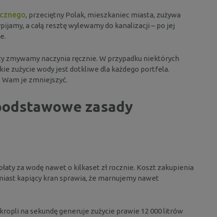
ycznego
, przeciętny Polak, mieszkaniec miasta, zużywa
ypijamy, a całą resztę wylewamy do kanalizacji – po jej
e.
czy zmywamy naczynia ręcznie. W przypadku niektórych
ie zużycie wody jest dotkliwe dla każdego portfela.
lą Wam je zmniejszyć.
 podstawowe zasady
łaty za wodę nawet o kilkaset zł rocznie. Koszt zakupienia
omiast kapiący kran sprawia, że marnujemy nawet
 kropli na sekundę generuje zużycie prawie 12 000 litrów