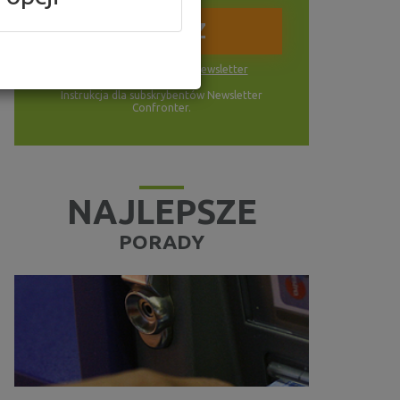
Wyrażam zgodę na
newsletter
Instrukcja dla subskrybentów Newsletter
Confronter.
NAJLEPSZE
PORADY