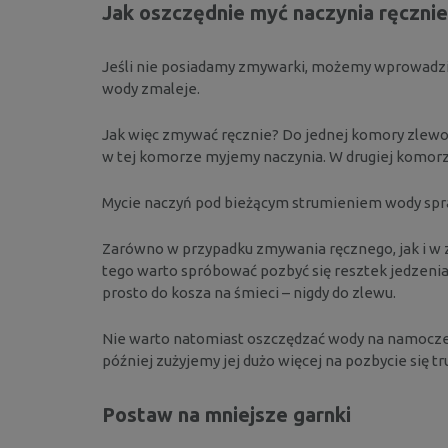
Jak oszczędnie myć naczynia ręcznie
Jeśli nie posiadamy zmywarki, możemy wprowadzić
wody zmaleje.
Jak więc zmywać ręcznie? Do jednej komory zlewo
w tej komorze myjemy naczynia. W drugiej komorz
Mycie naczyń pod bieżącym strumieniem wody spraw
Zarówno w przypadku zmywania ręcznego, jak i w 
tego warto spróbować pozbyć się resztek jedzenia
prosto do kosza na śmieci – nigdy do zlewu.
Nie warto natomiast oszczędzać wody na namoczeniu
później zużyjemy jej dużo więcej na pozbycie się t
Postaw na mniejsze garnki