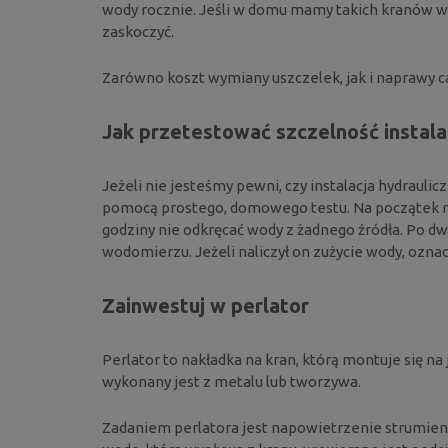
wody rocznie. Jeśli w domu mamy takich kranów w
zaskoczyć.
Zarówno koszt wymiany uszczelek, jak i naprawy cał
Jak przetestować szczelność instalac
Jeżeli nie jesteśmy pewni, czy instalacja hydrauli
pomocą prostego, domowego testu. Na początek na
godziny nie odkręcać wody z żadnego źródła. Po dw
wodomierzu. Jeżeli naliczył on zużycie wody, oznacz
Zainwestuj w perlator
Perlator to nakładka na kran, którą montuje się n
wykonany jest z metalu lub tworzywa.
Zadaniem perlatora jest napowietrzenie strumien