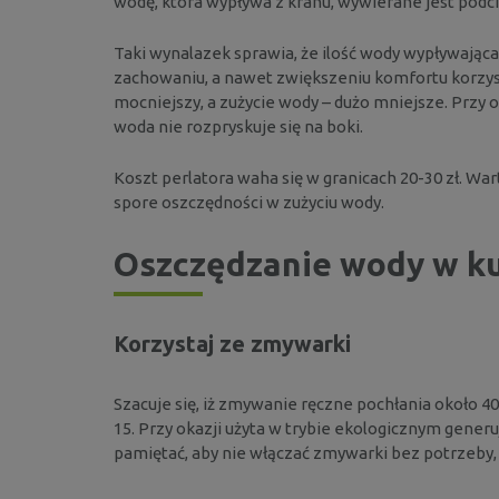
wodę, która wypływa z kranu, wywierane jest podci
Taki wynalazek sprawia, że ilość wody wypływająca
zachowaniu, a nawet zwiększeniu komfortu korzyst
mocniejszy, a zużycie wody – dużo mniejsze. Przy o
woda nie rozpryskuje się na boki.
Koszt perlatora waha się w granicach 20-30 zł. W
spore oszczędności w zużyciu wody.
Oszczędzanie wody w k
Korzystaj ze zmywarki
Szacuje się, iż zmywanie ręczne pochłania około 4
15. Przy okazji użyta w trybie ekologicznym generu
pamiętać, aby nie włączać zmywarki bez potrzeby, 