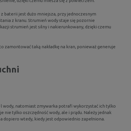
śnienie, dzięki czemu miesza się z powietrzem.
 z baterii jest dużo mniejsza, przy jednoczesnym
ania z kranu. Strumień wody staje się pozornie
kazji strumień jest silny i nakierunkowany, dzięki czemu
arto zamontować taką nakładkę na kran, ponieważ generuje
uchni
0 l wody, natomiast zmywarka potrafi wykorzystać ich tylko
je nie tylko oszczędność wody, ale i prądu. Należy jednak
a dopiero wtedy, kiedy jest odpowiednio zapełniona.