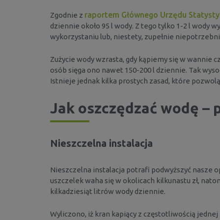
raportem Głównego Urzędu Statyst
Zgodnie z
dziennie około 95 l wody. Z tego tylko 1-2 l wody w
wykorzystaniu lub, niestety, zupełnie niepotrzebni
Zużycie wody wzrasta, gdy kąpiemy się w wannie 
osób sięga ono nawet 150-200 l dziennie. Tak wysok
Istnieje jednak kilka prostych zasad, które pozwo
Jak oszczędzać wodę –
Nieszczelna instalacja
Nieszczelna instalacja potrafi podwyższyć nasze op
uszczelek waha się w okolicach kilkunastu zł, nat
kilkadziesiąt litrów wody dziennie.
Wyliczono, iż kran kapiący z częstotliwością jednej