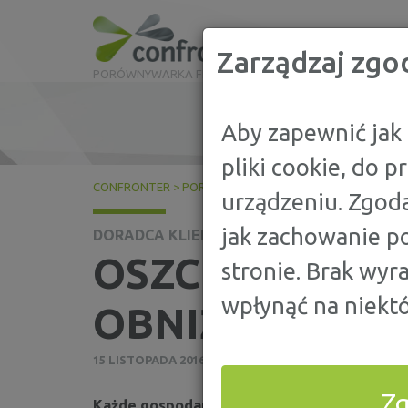
Zarządzaj zgo
PORÓWNYWARKA FINANSOWA
Aby zapewnić jak 
pliki cookie, do 
CONFRONTER
>
PORADY
>
DORADCA KLIENTA
>
OSZCZĘD
urządzeniu. Zgoda
jak zachowanie po
DORADCA KLIENTA
OSZCZĘDZANIE
stronie. Brak wyr
wpłynąć na niektó
OBNIŻYĆ RACH
15 LISTOPADA 2016
Z
Każde gospodarstwo domowe zużywa codzien