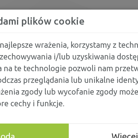
KREDYTY
dami plików cookie
najlepsze wrażenia, korzystamy z techno
przechowywania i/lub uzyskiwania dostę
ZANIE WODY - JAK OBNIŻYĆ RACHUNKI?
 na te technologie pozwoli nam przetw
dczas przeglądania lub unikalne identy
 WODY - JAK
ażenia zgody lub wycofanie zgody może
re cechy i funkcje.
UNKI?
goda
Więcej
nie mnóstwo wody. Jeśli jednak Twoje rachunki są