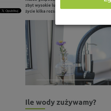
zbyt wysokie lub w ostatnim czasie spotkał
życie kilka rozsądnych zasad, które pomogą
Ile wody zużywamy?