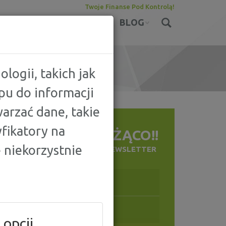
Twoje Finanse Pod Kontrolą!
KONTA
UBEZPIECZENIA
BLOG
logii, takich jak
pu do informacji
arzać dane, takie
fikatory na
BĄDŹ NA BIEŻĄCO!!
 niekorzystnie
ZAPISZ SIĘ NA NASZ NEWSLETTER
 opcji