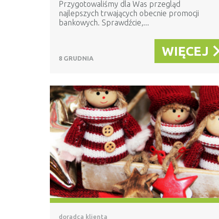
Przygotowaliśmy dla Was przegląd
najlepszych trwających obecnie promocji
bankowych. Sprawdźcie,...
WIĘCEJ
8 GRUDNIA
doradca klienta