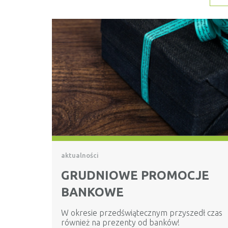
aktualności
GRUDNIOWE PROMOCJE
BANKOWE
W okresie przedświątecznym przyszedł czas
również na prezenty od banków!