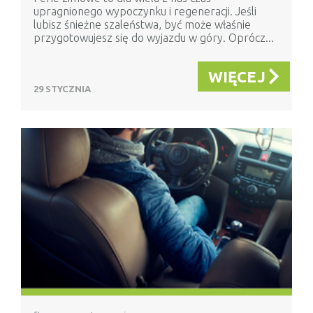
upragnionego wypoczynku i regeneracji. Jeśli
lubisz śnieżne szaleństwa, być może właśnie
przygotowujesz się do wyjazdu w góry. Oprócz...
WIĘCEJ
29 STYCZNIA