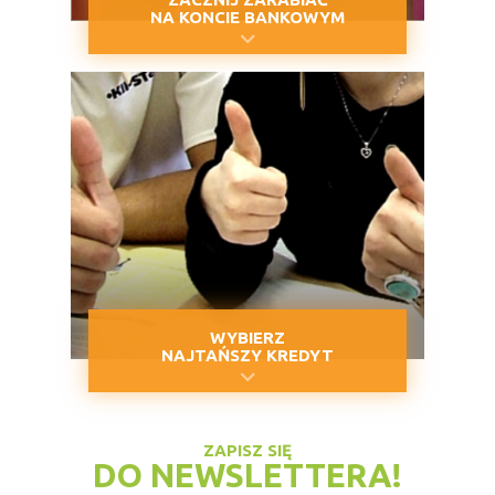
NA KONCIE BANKOWYM
WYBIERZ
NAJTAŃSZY KREDYT
ZAPISZ SIĘ
DO NEWSLETTERA!