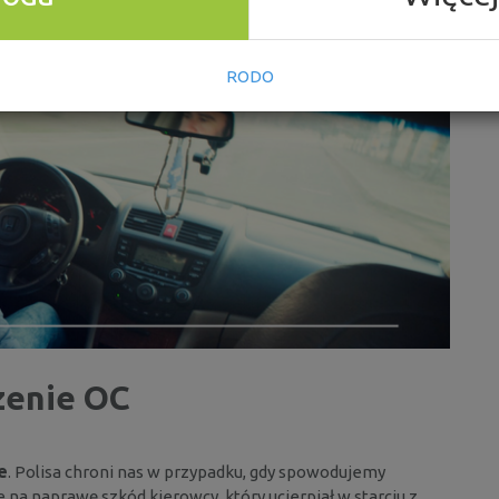
Ranking ubezpieczeń OC przyjdzie Ci z pomocą.
RODO
zenie OC
e
. Polisa chroni nas w przypadku, gdy spowodujemy
 na naprawę szkód kierowcy, który ucierpiał w starciu z