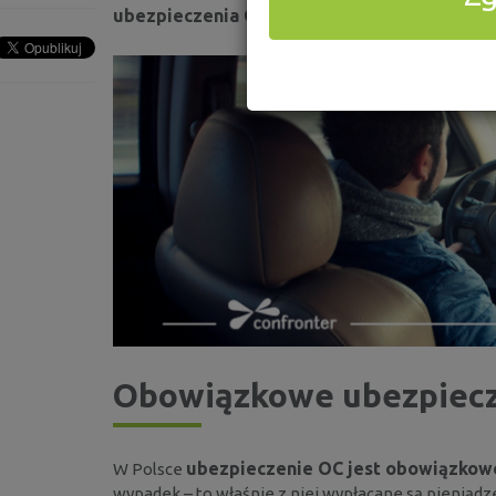
ubezpieczenia OC? Mamy nadzieję, że nasz 
Obowiązkowe ubezpiec
ubezpieczenie OC jest obowiązkow
W Polsce
wypadek – to właśnie z niej wypłacane są pieniądze