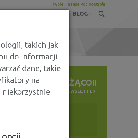
Twoje Finanse Pod Kontrolą!
KONTA
UBEZPIECZENIA
BLOG
logii, takich jak
pu do informacji
arzać dane, takie
fikatory na
BĄDŹ NA BIEŻĄCO!!
 niekorzystnie
ZAPISZ SIĘ NA NASZ NEWSLETTER
 opcji