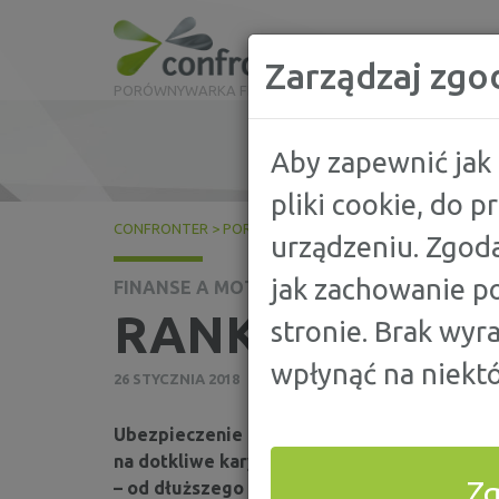
Zarządzaj zgo
PORÓWNYWARKA FINANSOWA
Aby zapewnić jak 
pliki cookie, do 
CONFRONTER
>
PORADY
>
FINANSE A MOTORYZACJA
>
R
urządzeniu. Zgoda
jak zachowanie po
FINANSE A MOTORYZACJA
RANKING STAW
stronie. Brak wyr
wpłynąć na niektó
26 STYCZNIA 2018
Ubezpieczenie OC jest w Polsce obowiązkowe
na dotkliwe kary, które dodatkowo wzrosły 
Z
– od dłuższego czasu OC jest w naszym kraj