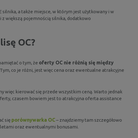
ilnika, a także miejsce, w którym jest użytkowany i w
 z większą pojemnością silnika, dodatkowo
lisę OC?
oferty OC nie różnią się między
pamiętać o tym, że
 Tym, co je różni, jest więc cena oraz ewentualne atrakcyjne
my więc kierować się przede wszystkim ceną. Warto jednak
erty, czasem bowiem jest to atrakcyjna oferta assistance
porównywarka OC
ć się
– znajdziemy tam szczegółowo
aletami oraz ewentualnymi bonusami.