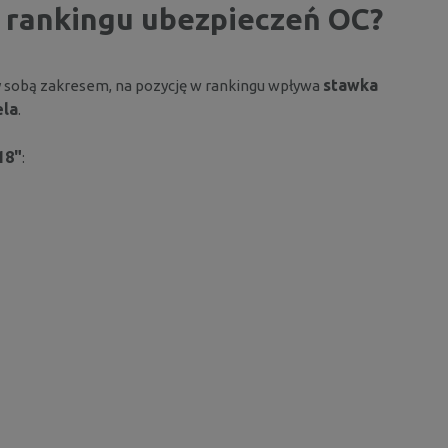
 rankingu ubezpieczeń OC?
stawka
zy sobą zakresem, na pozycję w rankingu wpływa
ela
.
18"
: