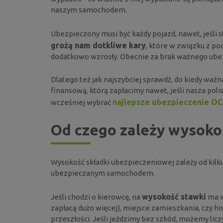
naszym samochodem.
Ubezpieczony musi być każdy pojazd, nawet, jeśli 
grożą nam dotkliwe kary
, które w związku z p
dodatkowo wzrosły. Obecnie za brak ważnego ubez
Dlatego też jak najszybciej sprawdź, do kiedy ważna
finansową, którą zapłacimy nawet, jeśli nasza pol
najlepsze ubezpieczenie OC
wcześniej wybrać
Od czego zależy wysoko
Wysokość składki ubezpieczeniowej zależy od kilku 
ubezpieczanym samochodem.
wysokość stawki
Jeśli chodzi o kierowcę, na
ma w
zapłacą dużo więcej), miejsce zamieszkania, czy 
przeszłości. Jeśli jeździmy bez szkód, możemy liczy