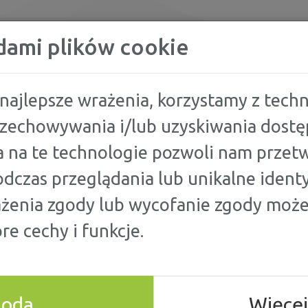
KREDYTY
dami plików cookie
najlepsze wrażenia, korzystamy z techno
przechowywania i/lub uzyskiwania dostę
ANKING STAWEK OC 2018
 na te technologie pozwoli nam przetw
dczas przeglądania lub unikalne identy
EK OC 2018
ażenia zgody lub wycofanie zgody może
re cechy i funkcje.
. Jeśli nie posiadamy ważnej polisy, narażamy się
w styczniu 2018 roku. Rosną jednak również ceny OC
goda
Więcej
u coraz droższe. Gdzie szukać najtańszego