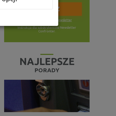
Wyrażam zgodę na
newsletter
Instrukcja dla subskrybentów Newsletter
Confronter.
NAJLEPSZE
PORADY