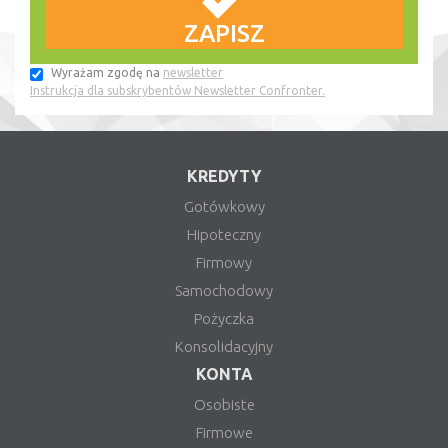
Wyrażam zgodę na
newsletter
Instrukcja dla subskrybentów Newsletter Confronter.
KREDYTY
Gotówkowy
Hipoteczny
Firmowy
Samochodowy
Pożyczka
Konsolidacyjny
KONTA
Osobiste
Firmowe