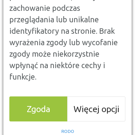
Poniżej prezentujemy aktualny ranking pakietów OC i
zachowanie podczas
AC z Assistance, przygotowany na kwiecień 2025.
Zestawienie obejmuje 10 najatrakcyjniejszych ofert
przeglądania lub unikalne
ubezpieczeniowych w Polsce, z uwzględnieniem
kluczowych parametrów, zakresu ochrony oraz
identyfikatory na stronie. Brak
dodatkowymi korzyściami.
wyrażenia zgody lub wycofanie
zgody może niekorzystnie
wpłynąć na niektóre cechy i
funkcje.
Zgoda
Więcej opcji
Co wpływa na miejsce w rankingu ubezpieczeń
komunikacyjnych?
RODO
zakres pakietu podstawowego,