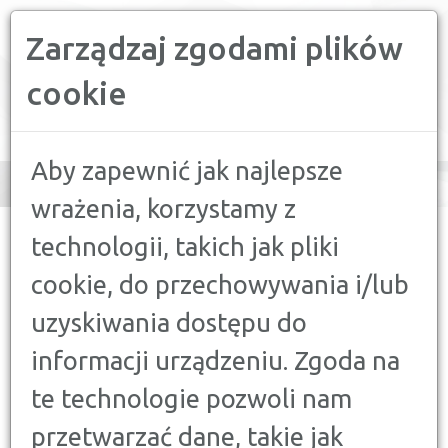
Zarządzaj zgodami plików
PORÓWNYWARKA FINANSOWA
cookie
Toggle
navigation
Aby zapewnić jak najlepsze
wrażenia, korzystamy z
CONFRONTER
>
PORADY
>
FINANSE A MOTORYZACJA
>
technologii, takich jak pliki
RANKING PAKIETÓW OC I AC
cookie, do przechowywania i/lub
FINANSE A MOTORYZACJA
uzyskiwania dostępu do
RANKING PAKIETÓW OC I AC
informacji urządzeniu. Zgoda na
26 KWIETNIA 2025
te technologie pozwoli nam
Ranking ubezpieczeń OC i AC na kwiecień 2025
przetwarzać dane, takie jak