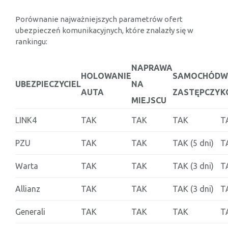
Porównanie najważniejszych parametrów ofert
ubezpieczeń komunikacyjnych, które znalazły się w
rankingu:
NAPRAWA
HOLOWANIE
SAMOCHÓD
W
UBEZPIECZYCIEL
NA
AUTA
ZASTĘPCZY
K
MIEJSCU
LINK4
TAK
TAK
TAK
T
PZU
TAK
TAK
TAK (5 dni)
T
Warta
TAK
TAK
TAK (3 dni)
T
Allianz
TAK
TAK
TAK (3 dni)
T
Generali
TAK
TAK
TAK
T