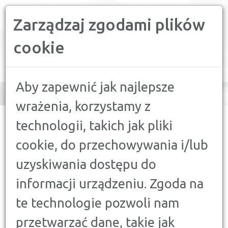
Zarządzaj zgodami plików
PORÓWNYWARKA FINANSOWA
cookie
Toggle
navigation
Aby zapewnić jak najlepsze
wrażenia, korzystamy z
CONFRONTER
>
PORADY
>
KREDYTY, POŻYCZKI
>
RANKING
technologii, takich jak pliki
KREDYTÓW KONSOLIDACYJNYCH 2018
cookie, do przechowywania i/lub
KREDYTY, POŻYCZKI
uzyskiwania dostępu do
RANKING KREDYTÓW
informacji urządzeniu. Zgoda na
KONSOLIDACYJNYCH 2018
19 STYCZNIA 2018
te technologie pozwoli nam
przetwarzać dane, takie jak
Kredyt konsolidacyjny to dobre rozwiązanie dla