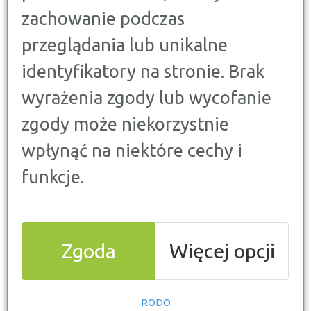
osób, które posiadają kilka zobowiązań w różnych
zachowanie podczas
instytucjach finansowych. Taki kredyt pozwala na
przeglądania lub unikalne
połączenie ich wszystkich w jedno, dużo bardziej
opłacalne, dzięki czemu wysokość miesięcznej
identyfikatory na stronie. Brak
raty spada. Gdzie jednak szukać najlepszych
ofert? W poniższym rankingu kredytów
wyrażenia zgody lub wycofanie
konsolidacyjnych zebraliśmy najlepsze oferty i
zgody może niekorzystnie
przedstawiamy ich szczegóły.
wpłynąć na niektóre cechy i
funkcje.
Zgoda
Więcej opcji
Dla kogo kredyt
konsolidacyjny?
RODO