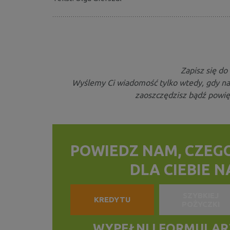
Zapisz się d
Wyślemy Ci wiadomość tylko wtedy, gdy n
zaoszczędzisz bądź powię
POWIEDZ NAM, CZEG
DLA CIEBIE 
SZYBKIEJ
KREDYTU
POŻYCZKI
WYPEŁNIJ FORMULARZ