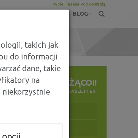
Twoje Finanse Pod Kontrolą!
KONTA
UBEZPIECZENIA
BLOG
logii, takich jak
pu do informacji
arzać dane, takie
fikatory na
BĄDŹ NA BIEŻĄCO!!
 niekorzystnie
ZAPISZ SIĘ NA NASZ NEWSLETTER
 opcji