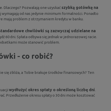
szybką gotówkę na
e. Dlaczego? Pozwalają one uzyskać
ściej wymagają od nas jedynie minimum formalności. Ponadto
óre mają problem z otrzymaniem kredytu w banku.
standardowe chwilówki są zazwyczaj udzielane na
ądź 60 dni. Spłata odbywa się jednak w jednorazowej racie.
 odsetkami może stanowić problem.
wki - co robić?
nie się zbliża, a Tobie brakuje środków finansowych? Ten
wydłużyć okres spłaty o określoną liczbę dni
uacji
.
ać. Przedłużenie okresu spłaty o 30 dni może kosztować