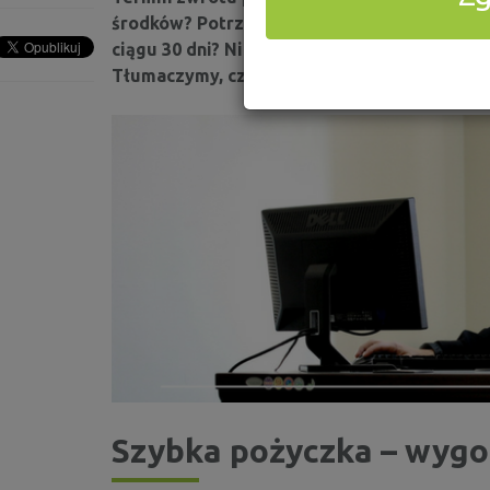
środków? Potrzebujesz szybkiej gotówki, jed
ciągu 30 dni? Nic straconego. Możesz rozłoż
Tłumaczymy, czym są chwilówki ratalne i gdz
Szybka pożyczka – wygo