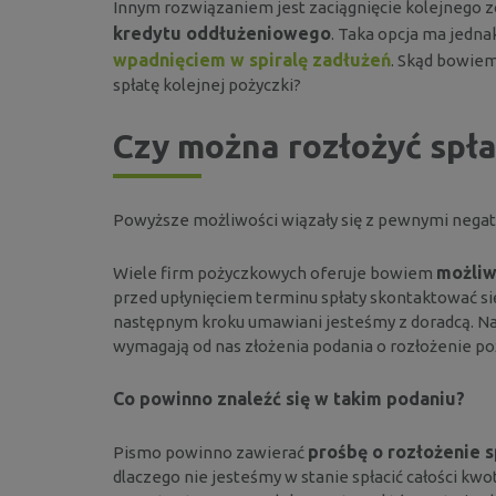
Innym rozwiązaniem jest zaciągnięcie kolejnego 
kredytu oddłużeniowego
. Taka opcja ma jedn
wpadnięciem w spiralę zadłużeń
. Skąd bowiem
spłatę kolejnej pożyczki?
Czy można rozłożyć spła
Powyższe możliwości wiązały się z pewnymi nega
możliw
Wiele firm pożyczkowych oferuje bowiem
przed upłynięciem terminu spłaty skontaktować się 
następnym kroku umawiani jesteśmy z doradcą. Nal
wymagają od nas złożenia podania o rozłożenie poż
Co powinno znaleźć się w takim podaniu?
prośbę o rozłożenie s
Pismo powinno zawierać
dlaczego nie jesteśmy w stanie spłacić całości kwo