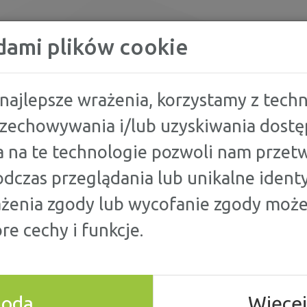
KREDYTY
dami plików cookie
najlepsze wrażenia, korzystamy z techno
przechowywania i/lub uzyskiwania dostę
ŁOŻYĆ SPŁATĘ CHWILÓWKI NA RATY?
 na te technologie pozwoli nam przetw
dczas przeglądania lub unikalne identy
 SPŁATĘ
ażenia zgody lub wycofanie zgody może
re cechy i funkcje.
 RATY?
goda
Więcej
iża, a na Twoim koncie brakuje potrzebnych