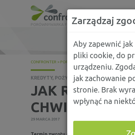
Zarządzaj zgo
PORÓWNYWARKA FINANSOWA
Aby zapewnić jak 
pliki cookie, do 
CONFRONTER
>
PORADY
>
KREDYTY, POŻYCZKI
>
JAK ROZ
urządzeniu. Zgoda
jak zachowanie po
KREDYTY, POŻYCZKI
JAK ROZŁOŻYĆ
stronie. Brak wyr
wpłynąć na niektó
CHWILÓWKI NA
29 MARCA 2017
Z
Termin zwrotu pożyczki nieuchronnie się zbl