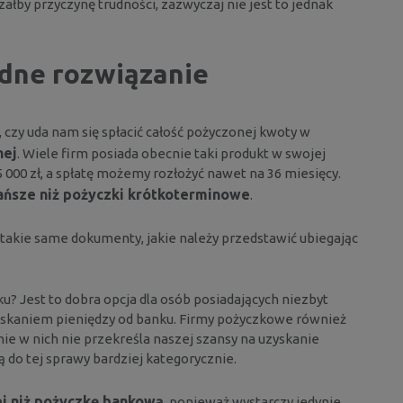
by przyczynę trudności, zazwyczaj nie jest to jednak
odne rozwiązanie
czy uda nam się spłacić całość pożyczonej kwoty w
nej
. Wiele firm posiada obecnie taki produkt w swojej
 000 zł, a spłatę możemy rozłożyć nawet na 36 miesięcy.
ańsze niż pożyczki krótkoterminowe
.
akie same dokumenty, jakie należy przedstawić ubiegając
u? Jest to dobra opcja dla osób posiadających niezbyt
zyskaniem pieniędzy od banku. Firmy pożyczkowe również
ie w nich nie przekreśla naszej szansy na uzyskanie
ą do tej sprawy bardziej kategorycznie.
ej niż pożyczkę bankową
, ponieważ wystarczy jedynie