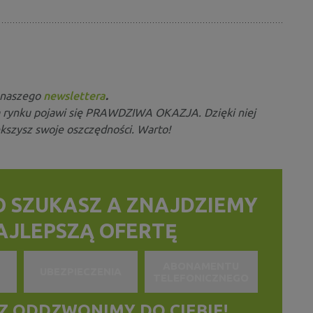
o naszego
newslettera
.
a rynku pojawi się PRAWDZIWA OKAZJA. Dzięki niej
kszysz swoje oszczędności. Warto!
O SZUKASZ
A ZNAJDZIEMY
NAJLEPSZĄ OFERTĘ
ABONAMENTU
UBEZPIECZENIA
TELEFONICZNEGO
 ODDZWONIMY DO CIEBIE!