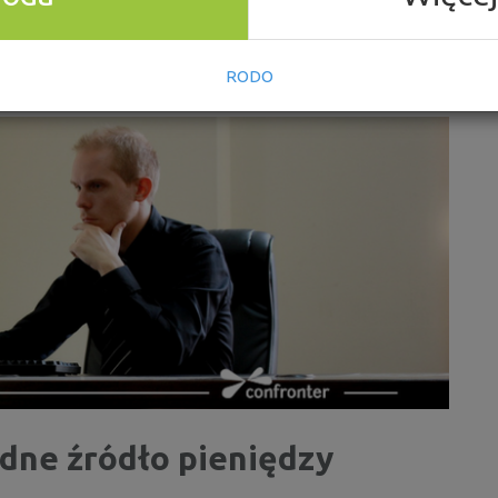
nak wiesz, że nie dasz rady zwrócić całej sumy w
yć spłatę swojego zobowiązania na raty.
ie szukać takich ofert.
RODO
dne źródło pieniędzy