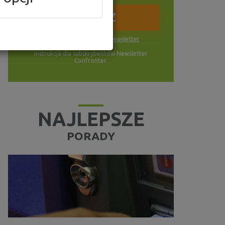
Wyrażam zgodę na
newsletter
Instrukcja dla subskrybentów Newsletter
Confronter.
NAJLEPSZE
PORADY