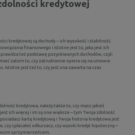
zdolności kredytowej
ści kredytowej są dochody – ich wysokość i stabilność.
wiązania finansowego i istotne jest to, jaka jest ich
k sprawdza też podstawę pozyskiwanych dochodów, czyli
ieć zatem to, czy zatrudnienie opiera się na umowie
 Istotne jest też to, czy jest ona zawarta na czas
olność kredytowa, należy także to, czy masz jakieś
jest ich więcej i im są one większe – tym Twoja zdolność
li posiadasz kartę kredytową i Twoja historia kredytowa jest
ne, czy spłacałeś odkurzacz, czy wysoki kredyt hipoteczny –
 Twoim sprzymierzeńcem.