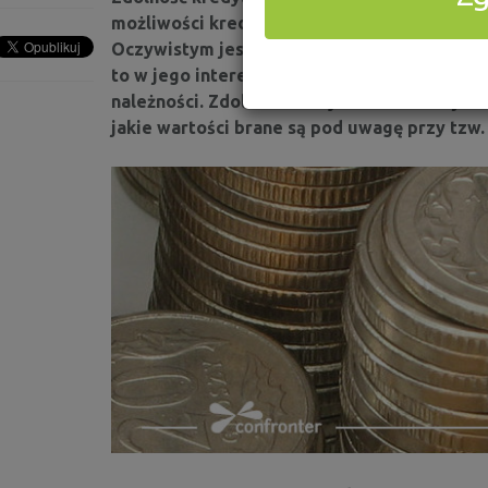
możliwości kredytobiorcze Ci przysługują, c
Oczywistym jest, że wylicza ją bank, w któr
to w jego interesie jest, żebyś był wiarygod
należności. Zdolność kredytowa zależna jest
jakie wartości brane są pod uwagę przy tzw.