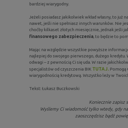
bardziej wiarygodny.
Jeżeli posiadasz jakikolwiek wkład własny, to już 
nawet, jeśli nie spełniasz innych warunków. Nie je
choćby kilkaset złotych miesięcznie, jednak jeśli ja
finansowego zabezpieczenia
, to będzie to po
Mając na względzie wszystkie powyższe informacje,
najlepiej do swojego pierwszego, dużego kredytu. Ws
odwagi – z pewnością Ci się uda. W razie jakichko
TUTAJ.
specjalistów od czyszczenia BIK
Pomogą C
wiarygodnością kredytową. Wszystko leży w Twoich r
Tekst: Łukasz Buczkowski
Koniecznie zapisz 
Wyślemy Ci wiadomość tylko wtedy, gdy n
zaoszczędzisz bądź powię