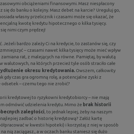
czasowymi obciążeniami finansowymi. Masz niespłacony
z się do banku o kolejny. Masz debet na karcie? Ureguluj go,
siada własny przelicznik i czasami może się okazać, że
encjalną kwotę kredytu hipotecznego o kilka tysięcy.
się nimi czym prędzej!
 Jeżeli bardzo zależy Ci na kredycie, to zastanów się, czy
o zmniejszyć – czasami nawet kilka tysięcy może mieć wpływ
zamiana rat, z malejących na równe. Pamiętaj, by walutą
w walutowych, na których przecież tyle osób straciło całe
ydłużenie okresu kredytowania.
Owszem, całkowity
 gdy czas gra ogromną rolę, a potencjalne zyski z
 odsetek – czemu tego nie zrobić?
orii kredytowej to ryzykowni kredytobiorcy – nie mają
brak historii
im odmówić udzielenia kredytu. Mimo że
obecnych zaległości
, to jednak lepiej, żeby na naszym
 najlepiej zadbać o historię kredytową? Załóż kartę
ółpracować w kwestii hipoteki) i korzystaj z niej w sposób
na nią zaciągasz., a w oczach banku staniesz się dużo