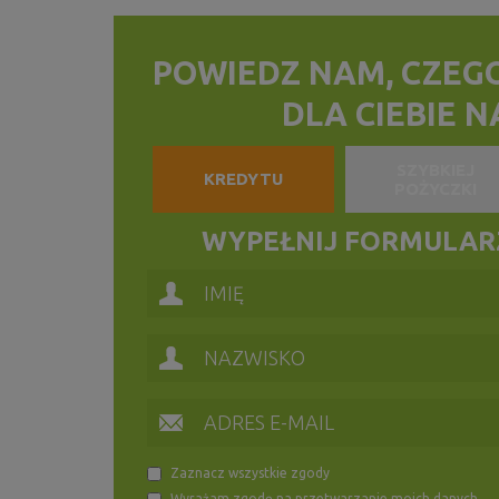
POWIEDZ NAM, CZEG
DLA CIEBIE 
SZYBKIEJ
KREDYTU
POŻYCZKI
WYPEŁNIJ FORMULARZ
Zaznacz wszystkie zgody
Wyrażam zgodę na przetwarzanie moich danych