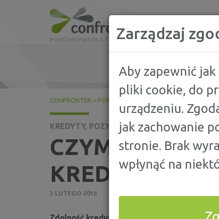
Zarządzaj zgo
PORÓWNYWARKA FINANSOWA
Aby zapewnić jak 
pliki cookie, do 
CONFRONTER
>
PORADY
>
KREDYTY, POŻYCZKI
>
CZYM J
urządzeniu. Zgoda
jak zachowanie po
KREDYTY, POŻYCZKI
CZYM JEST ZD
stronie. Brak wyr
wpłynąć na niektó
KREDYTOWA?
3 LUTEGO 2016
Z
Zdolność kredytowa to nic innego, jak Twój 