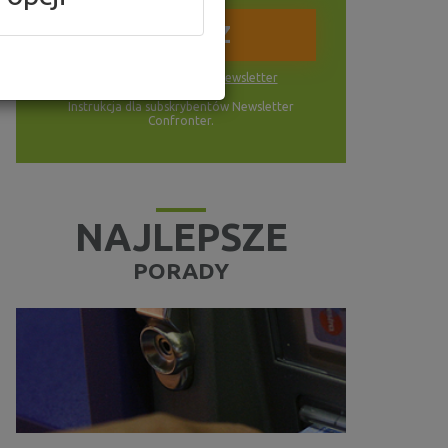
Wyrażam zgodę na
newsletter
Instrukcja dla subskrybentów Newsletter
Confronter.
NAJLEPSZE
PORADY