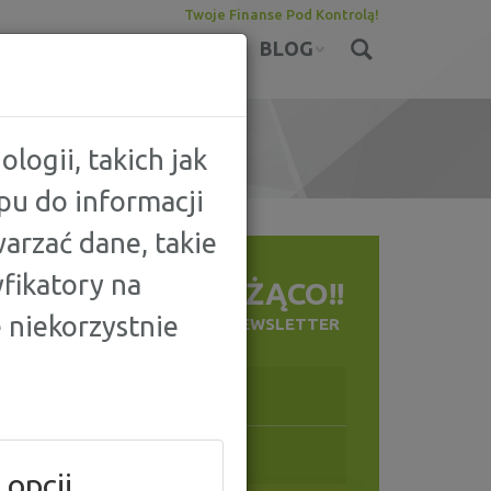
Twoje Finanse Pod Kontrolą!
KONTA
UBEZPIECZENIA
BLOG
logii, takich jak
pu do informacji
arzać dane, takie
fikatory na
BĄDŹ NA BIEŻĄCO!!
 niekorzystnie
ZAPISZ SIĘ NA NASZ NEWSLETTER
 opcji