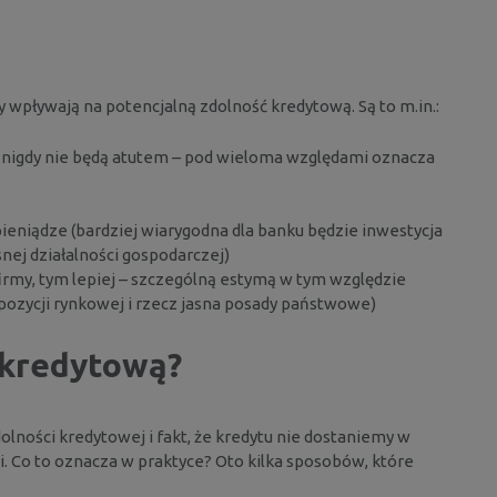
ny wpływają na potencjalną zdolność kredytową. Są to m.in.:
ży nigdy nie będą atutem – pod wieloma względami oznacza
ieniądze (bardziej wiarygodna dla banku będzie inwestycja
nej działalności gospodarczej)
firmy, tym lepiej – szczególną estymą w tym względzie
j pozycji rynkowej i rzecz jasna posady państwowe)
 kredytową?
lności kredytowej i fakt, że kredytu nie dostaniemy w
. Co to oznacza w praktyce? Oto kilka sposobów, które