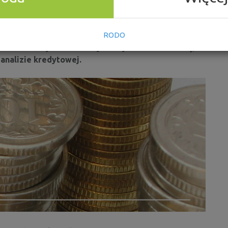
zyli tym większa jest Twoja zdolność kredytowa.
ym chcesz zaciągnąć kredyt czy pożyczkę – w końcu
nym kredytobiorcą i czy będziesz w stanie spłacić
RODO
 od wielu czynników i w tym artykule dowiesz się,
 analizie kredytowej.