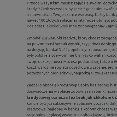
Przede wszystkim musisz zająć się swoimi dotych
kredyt? Zrób wszystko, by spłacić go zanim zwrócis
a z pewnością Twoje szanse wzrosną. Każdy bank po
nawet 100 złotych spłacanej raty może obniżyć pot
Posiadasz jakiekolwiek inne zobowiązania? Zajmij 
Zmodyfikuj warunki kredytu, który chcesz zaciągnąć.
na pewno musi być tak wysoki, czy jednak da się g
na decyzję banku! Dość popularnym sposobem jest 
były polskie złote – ominie Cię ryzyko wahań kursó
w
swoje oszczędności. Możesz postarać się także o
koszt wzrośnie i opłata odsetkowa wzrośnie, jednak
pożyczonych pieniędzy wynagrodzą Ci zwiększenie
Zadbaj o historię kredytową! Osoby bez żadnej hist
doświadczenia w spłacie zobowiązań i bank może 
kredytowej oznacza też brak jakichkolwiek 
koncie były już sukcesywnie spłacane pożyczki. Jak
kredytową (najlepiej w banku, z którym chcesz wsp
racjonalny – spłacaj wszystkie zobowiązania, które 