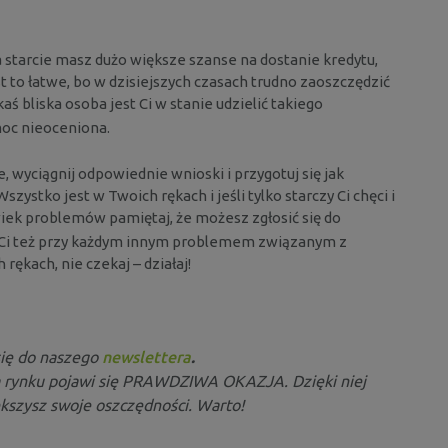
na starcie masz dużo większe szanse na dostanie kredytu,
st to łatwe, bo w dzisiejszych czasach trudno zaoszczędzić
kaś bliska osoba jest Ci w stanie udzielić takiego
moc nieoceniona.
 wyciągnij odpowiednie wnioski i przygotuj się jak
zystko jest w Twoich rękach i jeśli tylko starczy Ci chęci i
lwiek problemów pamiętaj, że możesz zgłosić się do
i też przy każdym innym problemem związanym z
ękach, nie czekaj – działaj!
się do naszego
newslettera
.
a rynku pojawi się PRAWDZIWA OKAZJA. Dzięki niej
kszysz swoje oszczędności. Warto!