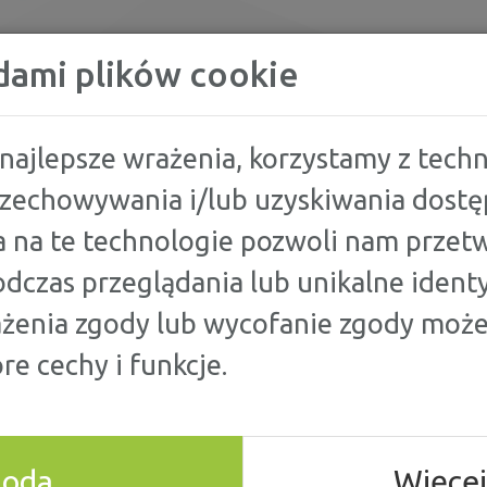
KREDYTY
dami plików cookie
najlepsze wrażenia, korzystamy z techno
przechowywania i/lub uzyskiwania dostę
EST ZDOLNOŚĆ KREDYTOWA?
 na te technologie pozwoli nam przetw
dczas przeglądania lub unikalne identy
OLNOŚĆ
ażenia zgody lub wycofanie zgody może
re cechy i funkcje.
goda
Więcej
potencjał finansowy. Im jest większy, tym większe