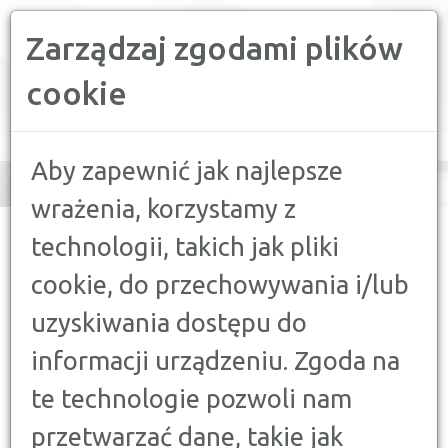
Zarządzaj zgodami plików
PORÓWNYWARKA FINANSOWA
cookie
Toggle
navigation
Aby zapewnić jak najlepsze
wrażenia, korzystamy z
CONFRONTER
>
PORADY
>
KONTA, LOKATY
>
LOKATA CZY
technologii, takich jak pliki
KONTO OSZCZĘDNOŚCIOWE?
cookie, do przechowywania i/lub
KONTA, LOKATY
uzyskiwania dostępu do
LOKATA CZY KONTO
informacji urządzeniu. Zgoda na
OSZCZĘDNOŚCIOWE?
12 PAŹDZIERNIKA 2015
te technologie pozwoli nam
przetwarzać dane, takie jak
Zastanawiasz się, gdzie bezpiecznie ulokować