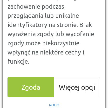
swoje oszczędności, aby zyskać jak
zachowanie podczas
najwięcej? Możesz postawić na lokatę bankową
przeglądania lub unikalne
lub konto oszczędnościowe. Czym jednak różnią
się te produkty bankowe?
Co charakteryzuje
identyfikatory na stronie. Brak
lokatę, a co konto oszczędnościowe? Wyjaśniamy,
na który produkt warto postawić.
wyrażenia zgody lub wycofanie
zgody może niekorzystnie
wpłynąć na niektóre cechy i
funkcje.
Lokata bankowa
Zgoda
Więcej opcji
Lokata bankowa to produkt dla tych, którym zależy na
RODO
Najlepiej sprawdzi
długoterminowym oszczędzaniu.