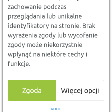
samochodem? Nie pozwól, aby Twój urlop
zachowanie podczas
zrujnowały problemy techniczne, kłopoty z
przeglądania lub unikalne
policją lub, co gorsza, wysoki mandat. Czy w
takim razie warto wykupić przed wyjazdem
identyfikatory na stronie. Brak
dodatkową polisę ubezpieczeniową? Na co
zwrócić uwagę i jak dobrze przygotować się do
wyrażenia zgody lub wycofanie
wyprawy?
zgody może niekorzystnie
wpłynąć na niektóre cechy i
funkcje.
Zgoda
Więcej opcji
Przygotowanie samochodu
do wyjazdu
RODO