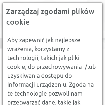
Zarządzaj zgodami plików
PORÓWNYWARKA FINANSOWA
cookie
Toggle
navigation
Aby zapewnić jak najlepsze
wrażenia, korzystamy z
CONFRONTER
>
PORADY
>
FINANSE A MOTORYZACJA
>
JAK
technologii, takich jak pliki
UBEZPIECZYĆ AUTO PRZED WYJAZDEM ZA GRANICĘ?
cookie, do przechowywania i/lub
FINANSE A MOTORYZACJA
uzyskiwania dostępu do
JAK UBEZPIECZYĆ AUTO PRZED
informacji urządzeniu. Zgoda na
WYJAZDEM ZA GRANICĘ?
19 LIPCA 2017
te technologie pozwoli nam
przetwarzać dane, takie jak
Wybierasz się na zagraniczne wakacje