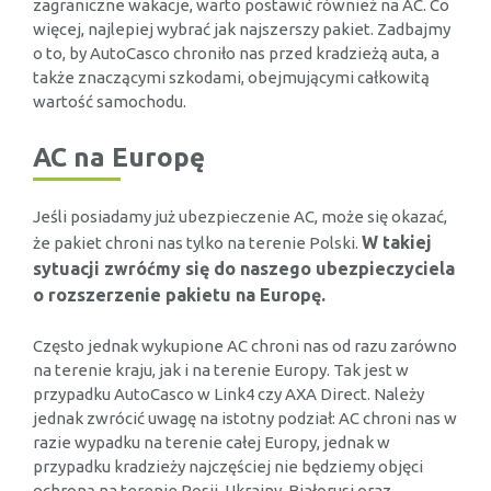
zagraniczne wakacje, warto postawić również na AC. Co
więcej, najlepiej wybrać jak najszerszy pakiet. Zadbajmy
o to, by AutoCasco chroniło nas przed kradzieżą auta, a
także znaczącymi szkodami, obejmującymi całkowitą
wartość samochodu.
AC na Europę
Jeśli posiadamy już ubezpieczenie AC, może się okazać,
W takiej
że pakiet chroni nas tylko na terenie Polski.
sytuacji zwróćmy się do naszego ubezpieczyciela
o rozszerzenie pakietu na Europę.
Często jednak wykupione AC chroni nas od razu zarówno
na terenie kraju, jak i na terenie Europy. Tak jest w
przypadku AutoCasco w Link4 czy AXA Direct. Należy
jednak zwrócić uwagę na istotny podział: AC chroni nas w
razie wypadku na terenie całej Europy, jednak w
przypadku kradzieży najczęściej nie będziemy objęci
ochroną na terenie Rosji, Ukrainy, Białorusi oraz