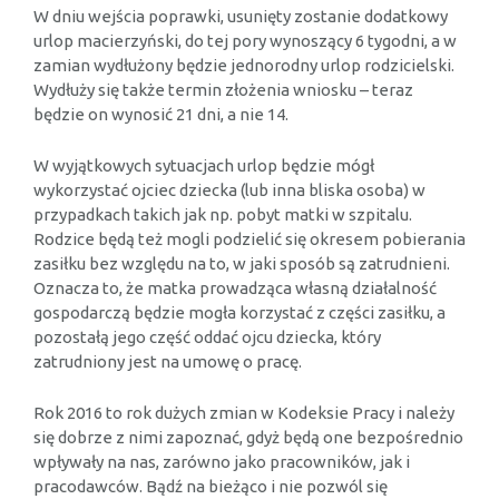
W dniu wejścia poprawki, usunięty zostanie dodatkowy
urlop macierzyński, do tej pory wynoszący 6 tygodni, a w
zamian wydłużony będzie jednorodny urlop rodzicielski.
Wydłuży się także termin złożenia wniosku – teraz
będzie on wynosić 21 dni, a nie 14.
W wyjątkowych sytuacjach urlop będzie mógł
wykorzystać ojciec dziecka (lub inna bliska osoba) w
przypadkach takich jak np. pobyt matki w szpitalu.
Rodzice będą też mogli podzielić się okresem pobierania
zasiłku bez względu na to, w jaki sposób są zatrudnieni.
Oznacza to, że matka prowadząca własną działalność
gospodarczą będzie mogła korzystać z części zasiłku, a
pozostałą jego część oddać ojcu dziecka, który
zatrudniony jest na umowę o pracę.
Rok 2016 to rok dużych zmian w Kodeksie Pracy i należy
się dobrze z nimi zapoznać, gdyż będą one bezpośrednio
wpływały na nas, zarówno jako pracowników, jak i
pracodawców. Bądź na bieżąco i nie pozwól się