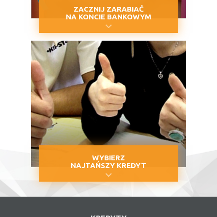
ZACZNIJ ZARABIAĆ
NA KONCIE BANKOWYM
WYBIERZ
NAJTAŃSZY KREDYT