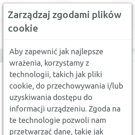
Zarządzaj zgodami plików
PORÓWNYWARKA FINANSOWA
cookie
Toggle
navigation
Aby zapewnić jak najlepsze
wrażenia, korzystamy z
CONFRONTER
>
PORADY
>
AKTUALNOŚCI
>
ZMIANY W KODEKSIE
technologii, takich jak pliki
PRACY NA 2016 ROK
cookie, do przechowywania i/lub
AKTUALNOŚCI
uzyskiwania dostępu do
ZMIANY W KODEKSIE PRACY NA
informacji urządzeniu. Zgoda na
2016 ROK
12 LUTEGO 2016
te technologie pozwoli nam
przetwarzać dane, takie jak
Rok 2016 będzie przełomowym rokiem w kwestii