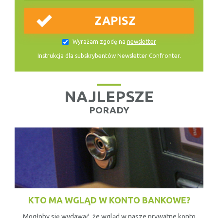
Wyrażam zgodę na
newsletter
Instrukcja dla subskrybentów Newsletter Confronter.
NAJLEPSZE
PORADY
KTO MA WGLĄD W KONTO BANKOWE?
Mogłoby się wydawać, że wgląd w nasze prywatne konto