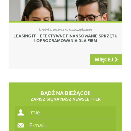
kredyty, pożyczki, oszczędzanie
LEASING IT – EFEKTYWNE FINANSOWANIE SPRZĘTU
I OPROGRAMOWANIA DLA FIRM
WIĘCEJ
BĄDŹ NA BIEŻĄCO!!
ZAPISZ SIĘ NA NASZ NEWSLETTER