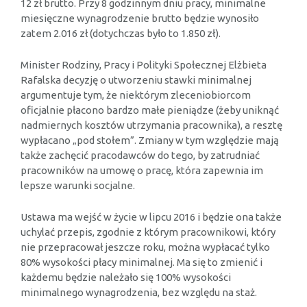
12 zł brutto. Przy 8 godzinnym dniu pracy, minimalne
miesięczne wynagrodzenie brutto będzie wynosiło
zatem 2.016 zł (dotychczas było to 1.850 zł).
Minister Rodziny, Pracy i Polityki Społecznej Elżbieta
Rafalska decyzję o utworzeniu stawki minimalnej
argumentuje tym, że niektórym zleceniobiorcom
oficjalnie płacono bardzo małe pieniądze (żeby uniknąć
nadmiernych kosztów utrzymania pracownika), a resztę
wypłacano „pod stołem”. Zmiany w tym względzie mają
także zachęcić pracodawców do tego, by zatrudniać
pracowników na umowę o pracę, która zapewnia im
lepsze warunki socjalne.
Ustawa ma wejść w życie w lipcu 2016 i będzie ona także
uchylać przepis, zgodnie z którym pracownikowi, który
nie przepracował jeszcze roku, można wypłacać tylko
80% wysokości płacy minimalnej. Ma się to zmienić i
każdemu będzie należało się 100% wysokości
minimalnego wynagrodzenia, bez względu na staż.