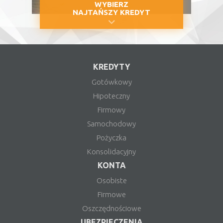
WYBIERZ
NAJTAŃSZY KREDYT
KREDYTY
Gotówkowy
Hipoteczny
Firmowy
Samochodowy
Pożyczka
Konsolidacyjny
KONTA
Osobiste
Firmowe
Oszczędnościowe
UBEZPIECZENIA