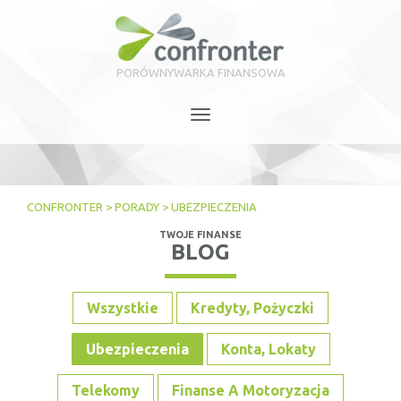
PORÓWNYWARKA FINANSOWA
Toggle
navigation
CONFRONTER
>
PORADY
>
UBEZPIECZENIA
TWOJE FINANSE
BLOG
Wszystkie
Kredyty, Pożyczki
Ubezpieczenia
Konta, Lokaty
Telekomy
Finanse A Motoryzacja