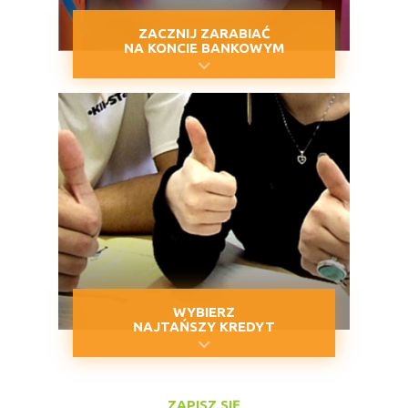
ZACZNIJ ZARABIAĆ
NA KONCIE BANKOWYM
WYBIERZ
NAJTAŃSZY KREDYT
ZAPISZ SIĘ