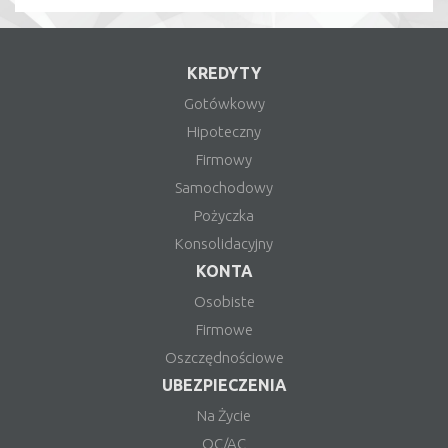
KREDYTY
Gotówkowy
Hipoteczny
Firmowy
Samochodowy
Pożyczka
Konsolidacyjny
KONTA
Osobiste
Firmowe
Oszczędnościowe
UBEZPIECZENIA
Na Życie
OC/AC