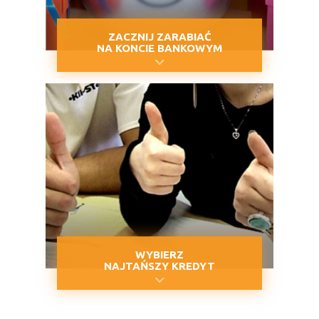
ZACZNIJ ZARABIAĆ
NA KONCIE BANKOWYM
WYBIERZ
NAJTAŃSZY KREDYT