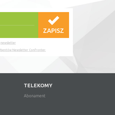
a
newsletter
rybentów Newsletter Confronter.
TELEKOMY
Abonament