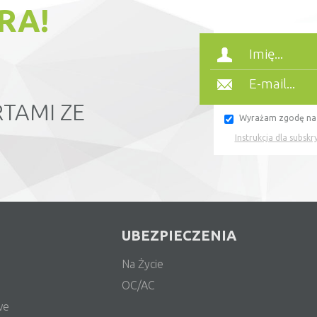
RA!
TAMI ZE
Wyrażam zgodę n
Instrukcja dla subsk
UBEZPIECZENIA
Na Życie
OC/AC
we