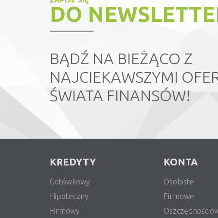
DO NEWSLETTE
BĄDŹ NA BIEŻĄCO Z
NAJCIEKAWSZYMI OFER
ŚWIATA FINANSÓW!
KREDYTY
KONTA
Gotówkowy
Osobiste
Hipoteczny
Firmowe
Firmowy
Oszczędnościo