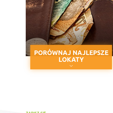
PORÓWNAJ NAJLEPSZE
LOKATY
ZAPISZ SIĘ