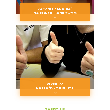
ZACZNIJ ZARABIAĆ
NA KONCIE BANKOWYM
WYBIERZ
NAJTAŃSZY KREDYT
ZAPISZ SIĘ