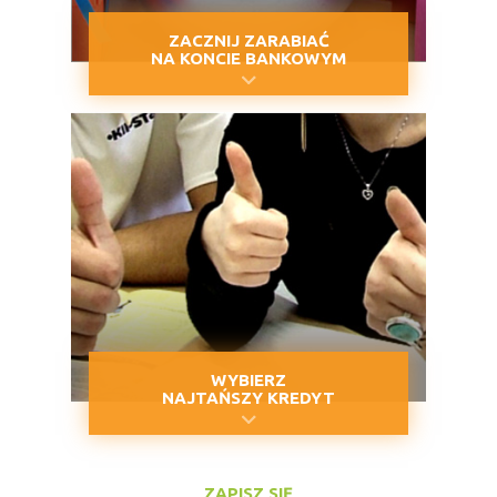
ZACZNIJ ZARABIAĆ
NA KONCIE BANKOWYM
WYBIERZ
NAJTAŃSZY KREDYT
ZAPISZ SIĘ