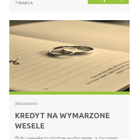
7 MARCA
aktualności
KREDYT NA WYMARZONE
WESELE
Ślub i wesele to istotne wydarzenie, a zarazem