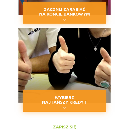
ZACZNIJ ZARABIAĆ
NA KONCIE BANKOWYM
WYBIERZ
NAJTAŃSZY KREDYT
ZAPISZ SIĘ