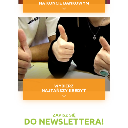
NA KONCIE BANKOWYM
WYBIERZ
NAJTAŃSZY KREDYT
ZAPISZ SIĘ
DO NEWSLETTERA!