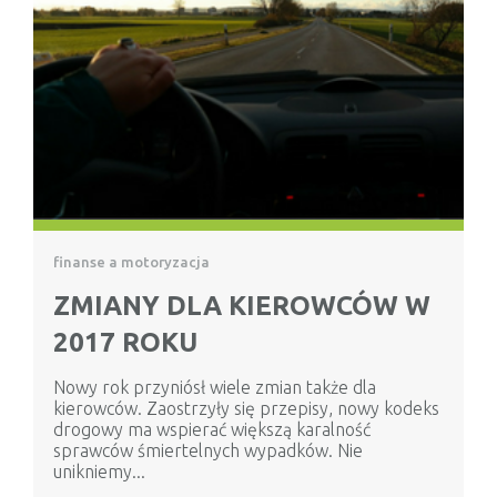
finanse a motoryzacja
ZMIANY DLA KIEROWCÓW W
2017 ROKU
Nowy rok przyniósł wiele zmian także dla
kierowców. Zaostrzyły się przepisy, nowy kodeks
drogowy ma wspierać większą karalność
sprawców śmiertelnych wypadków. Nie
unikniemy...