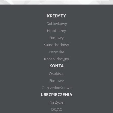
KREDYTY
Gotówkowy
Hipoteczny
Firmowy
Samochodowy
Pożyczka
Konsolidacyjny
KONTA
Osobiste
Firmowe
Oszczędnościowe
UBEZPIECZENIA
Na Życie
OC/AC