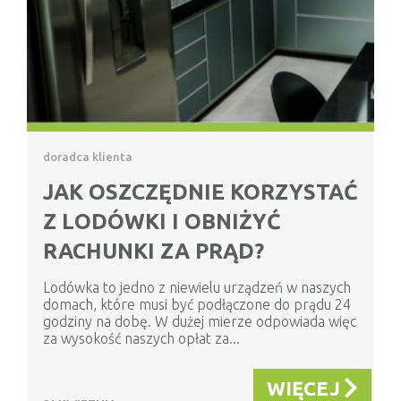
doradca klienta
JAK OSZCZĘDNIE KORZYSTAĆ
Z LODÓWKI I OBNIŻYĆ
RACHUNKI ZA PRĄD?
Lodówka to jedno z niewielu urządzeń w naszych
domach, które musi być podłączone do prądu 24
godziny na dobę. W dużej mierze odpowiada więc
za wysokość naszych opłat za...
WIĘCEJ