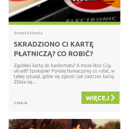
doradca klienta
SKRADZIONO CI KARTĘ
PŁATNICZĄ? CO ROBIĆ?
Zgubiłeś kartę do bankomatu? A może ktoś Ci ją
ukradł? Spokojnie! Poniżej tłumaczymy co robić, w
takiej sytuacji, gdzie się zgłosić i jak zastrzec kartę.
Zbliża się...
WIĘCEJ
3 MAJA