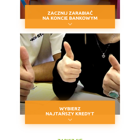
ZACZNIJ ZARABIAĆ
NA KONCIE BANKOWYM
WYBIERZ
NAJTAŃSZY KREDYT