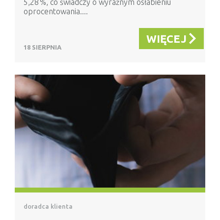
5,28 %, co świadczy o wyraźnym osłabieniu
oprocentowania....
WIĘCEJ
18 SIERPNIA
doradca klienta