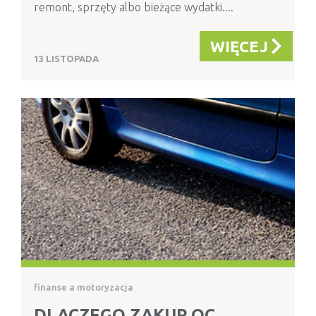
remont, sprzęty albo bieżące wydatki....
WIĘCEJ
13 LISTOPADA
finanse a motoryzacja
DLACZEGO ZAKUP OC