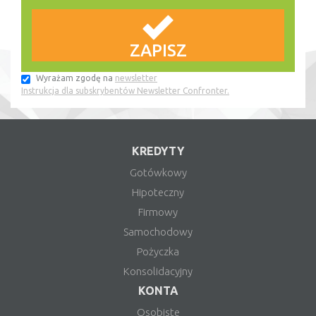
Wyrażam zgodę na
newsletter
Instrukcja dla subskrybentów Newsletter Confronter.
KREDYTY
Gotówkowy
Hipoteczny
Firmowy
Samochodowy
Pożyczka
Konsolidacyjny
KONTA
Osobiste