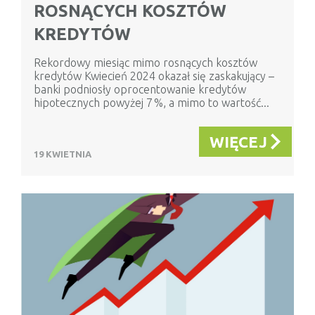
ROSNĄCYCH KOSZTÓW
KREDYTÓW
Rekordowy miesiąc mimo rosnących kosztów
kredytów Kwiecień 2024 okazał się zaskakujący –
banki podniosły oprocentowanie kredytów
hipotecznych powyżej 7 %, a mimo to wartość...
WIĘCEJ
19 KWIETNIA