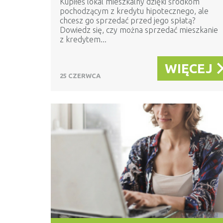
Kupiłeś lokal mieszkalny dzięki środkom
pochodzącym z kredytu hipotecznego, ale
chcesz go sprzedać przed jego spłatą?
Dowiedz się, czy można sprzedać mieszkanie
z kredytem...
WIĘCEJ
25 CZERWCA