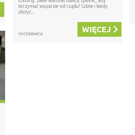
szkolną. Jakie warunki należy spełnić, aby
otrzymać wsparcie od rządu? Gdzie i kiedy
złożyć...
WIĘCEJ
19 CZERWCA