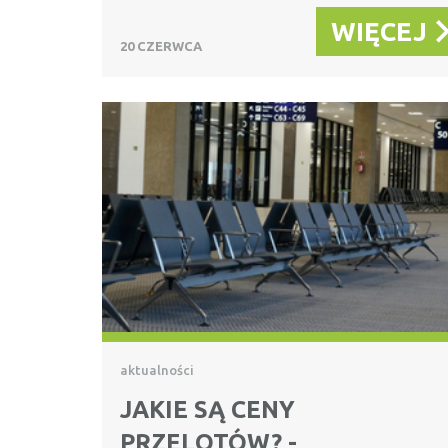
WIĘCEJ
20 CZERWCA
aktualności
JAKIE SĄ CENY
PRZELOTÓW? -