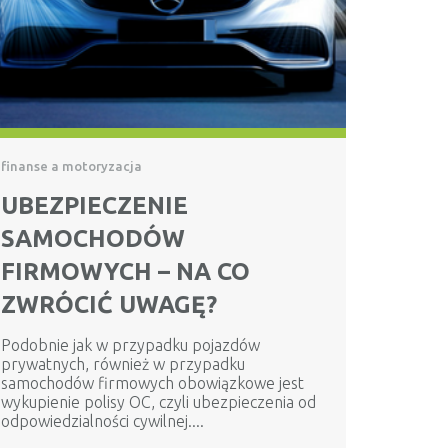
finanse a motoryzacja
UBEZPIECZENIE
SAMOCHODÓW
FIRMOWYCH – NA CO
ZWRÓCIĆ UWAGĘ?
Podobnie jak w przypadku pojazdów
prywatnych, również w przypadku
samochodów firmowych obowiązkowe jest
wykupienie polisy OC, czyli ubezpieczenia od
odpowiedzialności cywilnej....