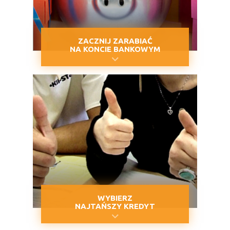
ZACZNIJ ZARABIAĆ
NA KONCIE BANKOWYM
WYBIERZ
NAJTAŃSZY KREDYT