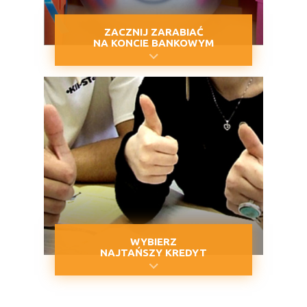
ZACZNIJ ZARABIAĆ
NA KONCIE BANKOWYM
WYBIERZ
NAJTAŃSZY KREDYT