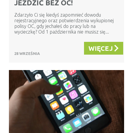
JEŹDZIĆ BEZ OC!
Zdarzyło Ci się kiedyś zapomnieć dowodu
rejestracyjnego oraz potwierdzenia wykupionej
polisy OC, gdy jechałeś do pracy lub na
wycieczkę? Od 1 października nie musisz się...
WIĘCEJ
28 WRZEŚNIA