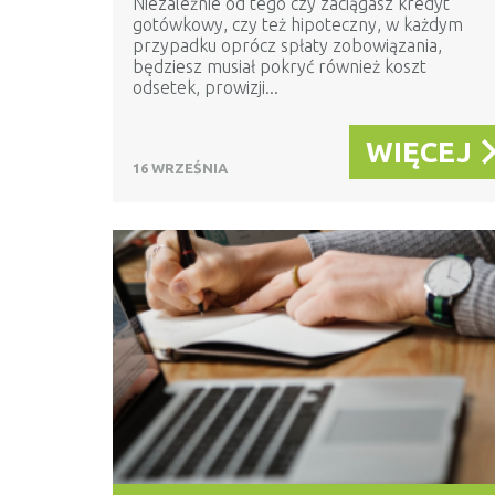
Niezależnie od tego czy zaciągasz kredyt
gotówkowy, czy też hipoteczny, w każdym
przypadku oprócz spłaty zobowiązania,
będziesz musiał pokryć również koszt
odsetek, prowizji...
WIĘCEJ
16 WRZEŚNIA