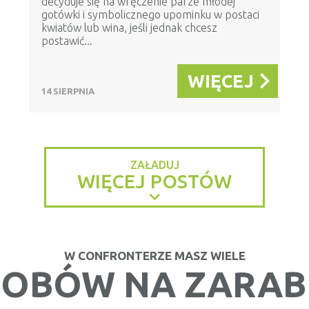
decyduje się na wręczenie parze młodej
gotówki i symbolicznego upominku w postaci
kwiatów lub wina, jeśli jednak chcesz
postawić...
WIĘCEJ
14 SIERPNIA
ZAŁADUJ
WIĘCEJ POSTÓW
W CONFRONTERZE MASZ WIELE
OBÓW NA ZARAB