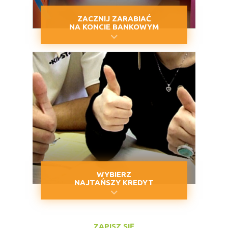
ZACZNIJ ZARABIAĆ
NA KONCIE BANKOWYM
WYBIERZ
NAJTAŃSZY KREDYT
ZAPISZ SIĘ