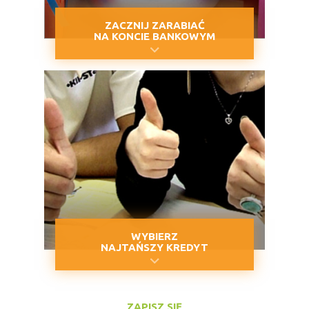
ZACZNIJ ZARABIAĆ
NA KONCIE BANKOWYM
WYBIERZ
NAJTAŃSZY KREDYT
ZAPISZ SIĘ