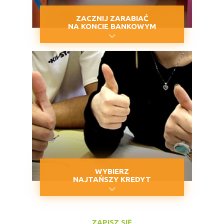
ZACZNIJ ZARABIAĆ
NA KONCIE BANKOWYM
WYBIERZ
NAJTAŃSZY KREDYT
ZAPISZ SIĘ